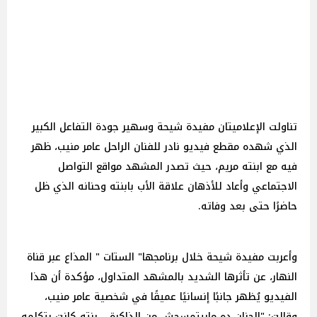
تناولت الإعلاميتان مفيدة شيحة وسهير جودة التفاعل الكبير
الذي شهده مقطع فيديو نادر للفنان الراحل عامر منيب، ظهر
فيه مع ابنته مريم، حيث تصدر المشهد مواقع التواصل
الاجتماعي وأعاد للأذهان علاقة الأب بابنته وحنانه الذي ظل
حاضرًا حتى بعد وفاته.
وأعربت مفيدة شيحة خلال برنامجها" الستات " المذاع عبر قناة
النهار، عن تأثرها الشديد بالمشهد المتداول، مؤكدة أن هذا
الفيديو يُظهر جانبًا إنسانيًا عميقًا في شخصية عامر منيب،
وقالت: "الحنان ده مابيتمسحش من الذاكرة... بنته كانت بتكلمه