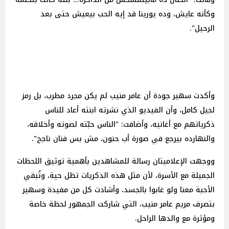
وكأنه عايش، وده يورينا قد إيه الحب بيعيش حتى بعد
الرحيل".
وأكدت سهير جودة أن عامر منيب لم يكن مجرد مطرب، بل رمز
لجيل كامل، وأن الفيديو الذي نشرته ابنته أعاد للناس
ذكرياتهم مع أغانيه، وأضافت: "الناس حبّته لصوته وأخلاقه،
والنهارده بيرجع في صورة أب حنون، مش بس فنان ناجح".
ووجهت الإعلاميتان رسالة للمشاهدين بأهمية توثيق اللحظات
الجميلة مع الأسرة، لأن مثل هذه الذكريات تظل حية، وتُبقي
الأحبة معنا ولو غابوا بالجسد، وأشادت كل من مفيدة وسهير
بتصرف مريم عامر منيب، التي شاركت الجمهور لحظة خاصة
ومؤثرة مع والدها الراحل.