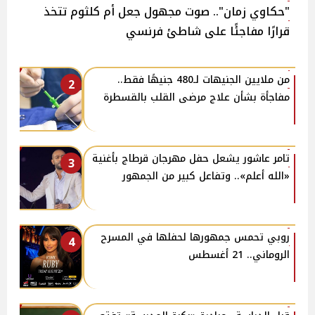
"حكاوي زمان".. صوت مجهول جعل أم كلثوم تتخذ
قرارًا مفاجئًا على شاطئ فرنسي
من ملايين الجنيهات لـ480 جنيهًا فقط..
2
مفاجأة بشأن علاج مرضى القلب بالقسطرة
تامر عاشور يشعل حفل مهرجان قرطاج بأغنية
3
«الله أعلم».. وتفاعل كبير من الجمهور
روبي تحمس جمهورها لحفلها في المسرح
4
الروماني.. 21 أغسطس