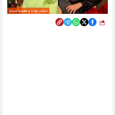
سهير جودة و مفيدة شيحة
شارك