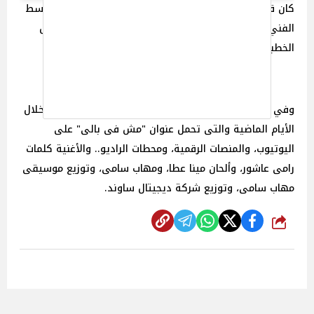
كان قد احتفل رامي عاشور بخطبته على فتاة من خارج الوسط
الفني تدعى ملك الشواربي في أبريل العام الماضي لتكلل
الخطبة بالزواج أمس.
وفي سياق آخر كان قد طرح رامى عاشور أغنيته الجديدة خلال
الأيام الماضية والتى تحمل عنوان "مش فى بالى" على
اليوتيوب، والمنصات الرقمية، ومحطات الراديو.. والأغنية كلمات
رامى عاشور، وألحان مينا عطا، ومهاب سامى، وتوزيع موسيقى
مهاب سامى، وتوزيع شركة ديجيتال ساوند.
شارك