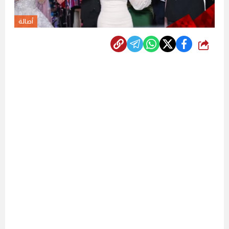
أصالة
شارك