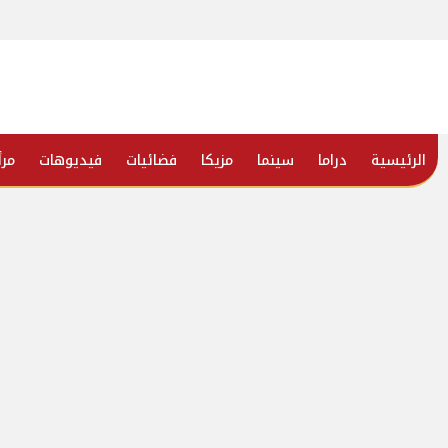
الرئيسية
دراما
سينما
مزيكا
فضائيات
فيديوهات
مرأ