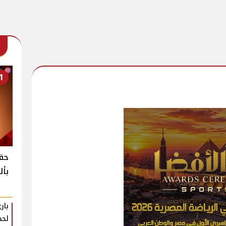
1
حقي
بأل
بار
لحظ