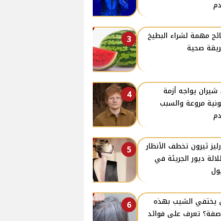
م
ئح مهمة لشراء البطيخ
3
يقة صحية
 شيران يواجه أزمة
4
ونية مروعة والسبب
م
ليز ثيرون تخطف الأنظار
5
لالة ديور الجريئة في
ول
يختفي الشيب بهذه
6
صفة؟ تعرف على فوائد