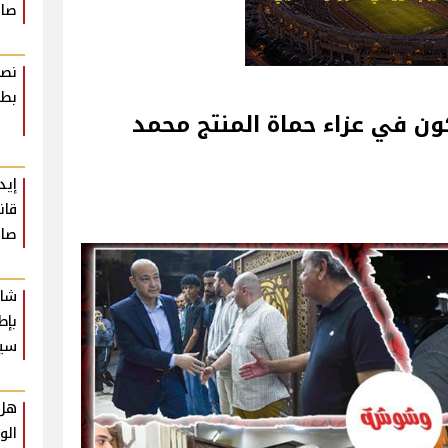
صاد
نصا
بطر
ون في عزاء حماة المنتج محمد
إيد
قان
صاد
شار
بإط
سي
هل 
الو