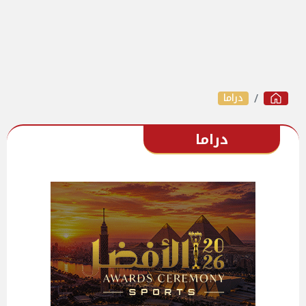
دراما
دراما