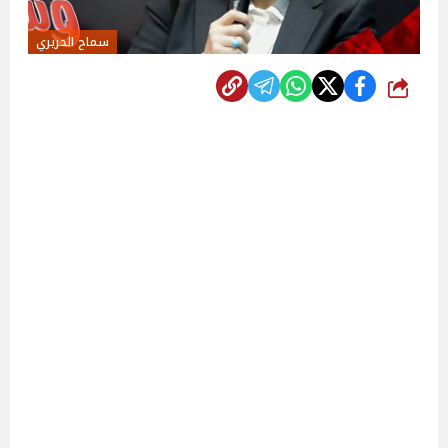
سماح الحريري
شارك