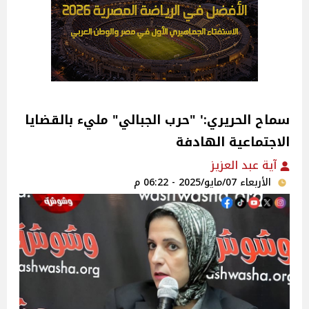
سماح الحريري:' "حرب الجبالي" مليء بالقضايا
الاجتماعية الهادفة
آية عبد العزيز
الأربعاء 07/مايو/2025 - 06:22 م