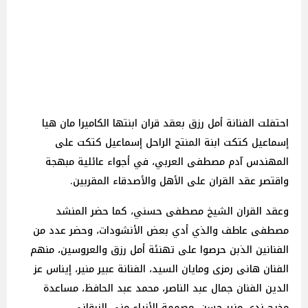
احتفلت الفنانة أمل رزق بعقد قران ابنتها الكاميرا مان هيا
إسماعيل كتكت ابنة المنتج الراحل إسماعيل كتكت على
المهندس آدم مصطفى العربي، في أجواء عائلية مبهجة
واقتصر عقد القران على الأهل والأصدقاء المقربين.
وعقد القران الشيخ مصطفى حسني، كما حضر المنشد
مصطفى عاطف والذي أدي بعض الأنشودات، وحضر عدد من
الفنانين الذبن حرصوا على تهنئة أمل رزق والعروسين، منهم
الفنان هانى رمزى ومايان السيد، الفنانة عبير منير، إيناس عز
الدين الفنان جمال عبد الناصر، محمد عبد الحافظ، مساعدة
مخرج ندي منير حسن، مصممة الأزياء مني الزرقاني.