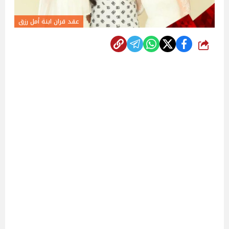
عقد قران ابنة أمل رزق
شارك