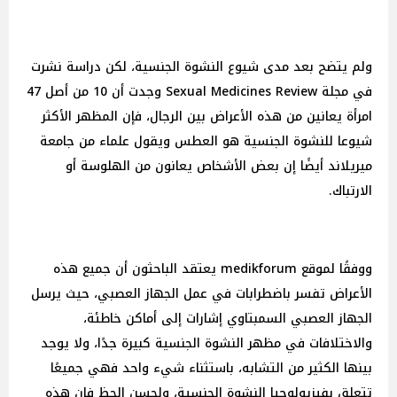
ولم يتضح بعد مدى شيوع النشوة الجنسية، لكن دراسة نشرت
في مجلة Sexual Medicines Review وجدت أن 10 من أصل 47
امرأة يعانين من هذه الأعراض بين الرجال، فإن المظهر الأكثر
شيوعا للنشوة الجنسية هو العطس ويقول علماء من جامعة
ميريلاند أيضًا إن بعض الأشخاص يعانون من الهلوسة أو
الارتباك.
ووفقًا لموقع medikforum يعتقد الباحثون أن جميع هذه
الأعراض تفسر باضطرابات في عمل الجهاز العصبي، حيث يرسل
الجهاز العصبي السمبتاوي إشارات إلى أماكن خاطئة،
والاختلافات في مظهر النشوة الجنسية كبيرة جدًا، ولا يوجد
بينها الكثير من التشابه، باستثناء شيء واحد فهي جميعًا
تتعلق بفيزيولوجيا النشوة الجنسية، ولحسن الحظ فإن هذه