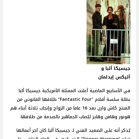
جيسيكا ألبا و
أليكس إيدلمان
في الأسابيع الماضية أعلنت الممثلة الأمريكية جيسيكا ألبا
بطلة سلسة أفلام "Fantastic Four" طلاقها القانوني من
المنتج كاش وارن بعد 16 عاما من الزواج وإنجاب ثلاثة أبناء هم
هونور وهافن وهايز ليُصاب الجماهير بالصدمة من طلاقها.
يُذكر أنه على الصعيد الفني لـ جيسيكا ألبا كان آخر أعمالها