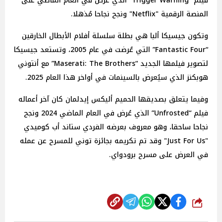
فيلم “Trigger Warning” الذي عُرض في العام الماضي على
المنصة الرقمية "Netflix" ونجح نجاحا مُذهلا.
وتكون جيسيكا ألبا هي بطلة سلسلة أفلام الأبطال الخارقين
“Fantastic Four” التي عُرضت في عام 2005، وتستعد جيسيكا
لتصوير فيلمها الجديد “Maserati: The Brothers” مع أنتوني
هوبكنز الذي سيُعرض بالسينمات في أواخر هذا العام 2025.
وفيما يتعلق بصديقها الحميم أليكس إيدلمان كان آخر أعماله
فيلم “Unfrosted” الذي عُرض في العام الماضي 2024 ونجح
نجاحا ساحقا، وهو معروف بعرضه الفردي ستاند أب كوميدي
"Just For Us" وقد تم تكريمه بجائزة توني للمسرح عن عمله
في العرض على مسرح برودواي.
شارك