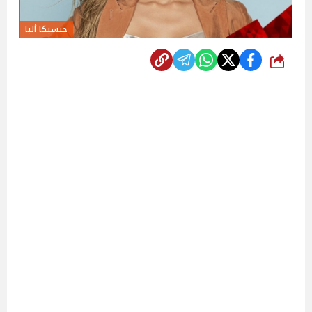
جيسيكا ألبا
شارك