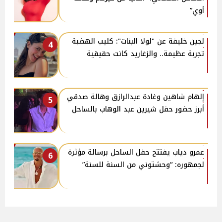
أوي”
لجين خليفة عن "لولا البنات": كليب الهضبة
4
تجربة عظيمة.. والزغاريد كانت حقيقية
إلهام شاهين وغادة عبدالرازق وهالة صدقي
5
أبرز حضور حفل شيرين عبد الوهاب بالساحل
عمرو دياب يفتتح حفل الساحل برسالة مؤثرة
6
لجمهوره: “وحشتوني من السنة للسنة”