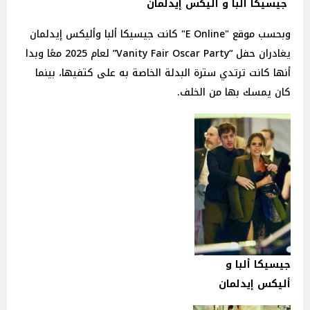
جيسيكا ألبا و أليكس إيدلمان
وبحسب موقع "E Online" كانت جيسيكا ألبا وأليكس إيدلمان
يغادران حفل “Vanity Fair Oscar Party” لعام 2025 معًا وبدا
أنها كانت ترتدي سترة البدلة الخاصة به على كتفيها، بينما
كان يمسك بها من الخلف.
جيسيكا ألبا و
أليكس إيدلمان