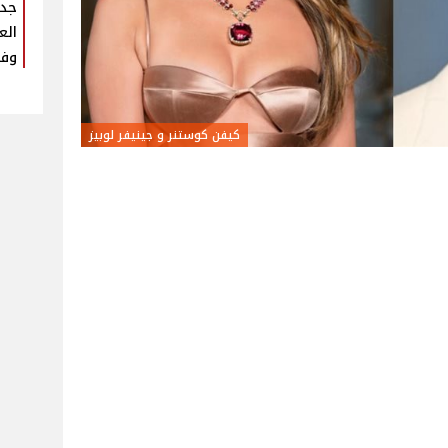
جدي
الع
وفق
كيفن كوستنر و جينيفر لوبيز