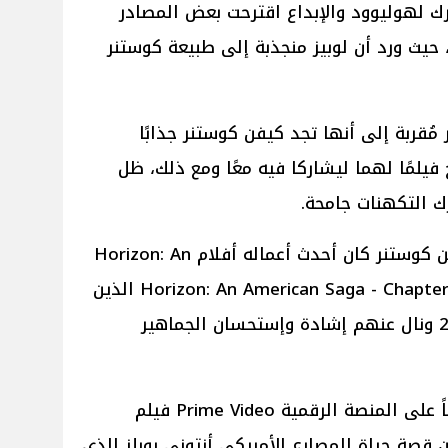
 لهوليوود والإبداع اقترحت بعض المصادر
 حيث ورد أن لوبيز منجذبة إلى طبيعة كوستنر
مُقربة إلى أنها تجد كيفن كوستنر جذابًا
يلمًا لهما ليشاركا فيه معًا ومع ذلك، ظل
ك التكهنات جامحة.
يُذكر أنه على الصعيد الفني لـ كيفن كوستنر كان أحدث أعماله أفلام Horizon: An
American Saga - Chapter 1 و Horizon: An American Saga - Chapter 2 الذين
تم عرضهم في العام الماضي 2024 ونال عنهم إشادة وإستحسان الجماهير
أما عن جينيفر لوبيز يُعرض لها حالياً على المنصة الرقمية Prime Video فيلم
ائقي عن قصة حياة المصارع الأمريكي أنتوني روبلز الذي