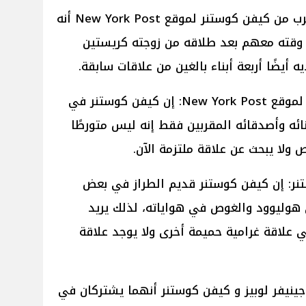
وعلى الرغم من ذلك قال مصدر مُقرب من كيفن كوستنر لموقع New York Post أنه
ضاء وقته معهم بعد طلاقه من زوجته كريستين
ه أيضًا أربعة أبناء بالغين من علاقات سابقة.
قال مصدر مُقرب من كيفن كوستنر لموقع New York Post: إن كيفن كوستنر في
نائه وأصدقائه المقربين فقط إنه ليس متورطًا
لا يبحث عن علاقة ملتزمة الآن.
ر: إن كيفن كوستنر قديم الطراز في بعض
 هوليوود والغوص في هواياته، لذلك يريد
ي علاقة غرامية حميمة أخرى ولا يوجد علاقة
نيفر لوبيز و كيفن كوستنر أنهما يشتركان في