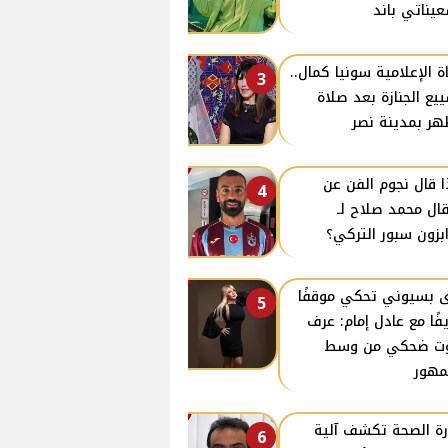
يناتي باند
ة الإعلامية سونيا كمال..
3
يع الجنازة بعد صلاة
هر بمدينة نصر
ا قال نجوم الفن عن
4
قال محمد صلاح لـ
بزون سبور التركي؟
ى بسيوني تحكي موقفًا
5
فًا مع عادل إمام: عرف
ت ضحكي من وسط
مهور
رة الصحة تكشف آلية
6