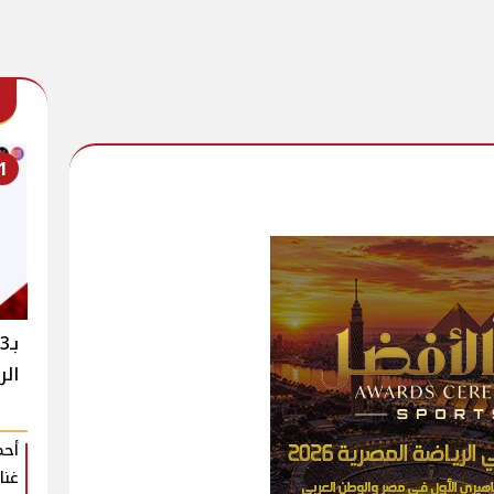
1
ب
الر
أحم
غنا