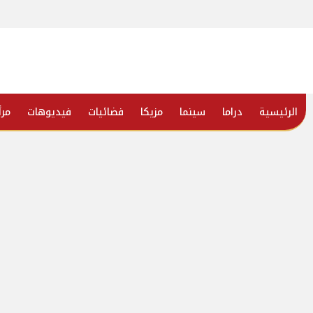
الرئيسية
دراما
سينما
مزيكا
فضائيات
فيديوهات
مرأ