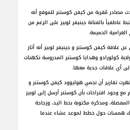
موقع New York Post أكدت مصادر مُقربة من كيفن كوستنر للموقع أنه
ط عاطفياً بالفنانة جينيفر لوبيز على الرغم من
لغرامية الحميمة.
عن علاقة كيفن كوستنر و جينيفر لوبيز أنه أثار
اية كولورادو وهدايا كوستنر المدروسة تكهنات
لى أي علاقات جدية معها.
هرت تقارير أن نجمي هوليوود كيفن كوستنر و
م مع وجود اقتراحات بأن كوستنر أرسل إلى لوبيز
لمفضلة، ومذكرة مكتوبة بخط اليد، وزجاجة
ناك همسات حول خطط لموعد عشاء عندما