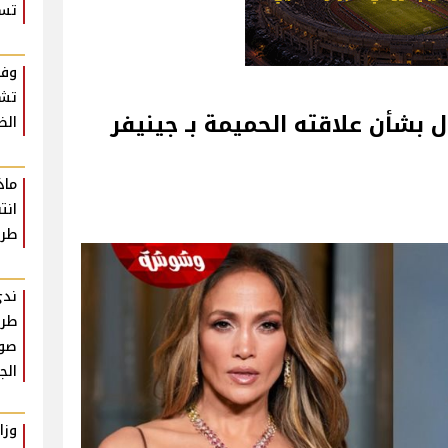
تسع
وفا
تشي
بشأن علاقته الحميمة بـ جينيفر
الظ
ماذ
انت
طرا
​ند
طري
صو
الج
وزا