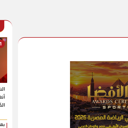
1
الش
أنغ
الك
بهي