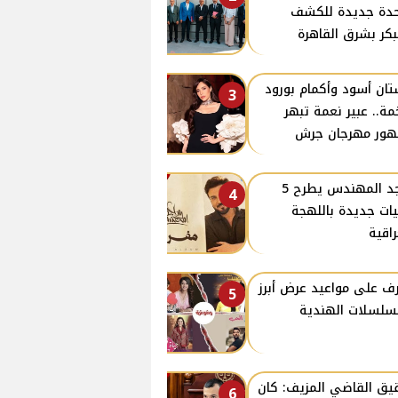
دة جديدة للكشف
بكر بشرق القاهرة
ان أسود وأكمام بورود
3
ة.. عبير نعمة تبهر
ور مهرجان جرش
ماجد المهندس يطرح 5
4
يات جديدة باللهجة
راقية
ف على مواعيد عرض أبرز
5
سلسلات الهندية
ق القاضي المزيف: كان
6