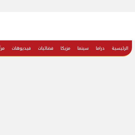
الرئيسية
دراما
سينما
مزيكا
فضائيات
فيديوهات
مرأ