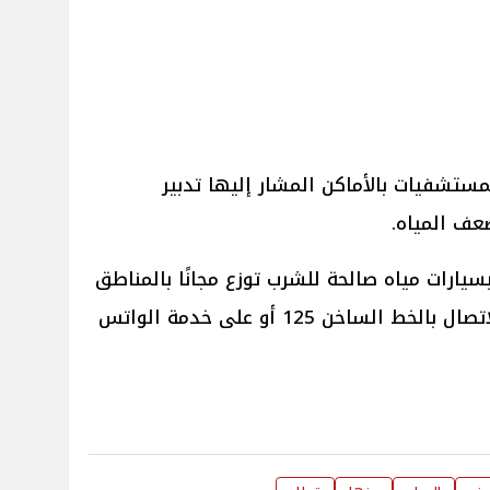
مستشفيات بالأماكن المشار إليها تدبير
عف المياه.
سيارات مياه صالحة للشرب توزع مجانًا بالمناطق
المتأثرة، وفى حالة طلبها يُرجى الاتصال بالخط الساخن 125 أو على خدمة الواتس