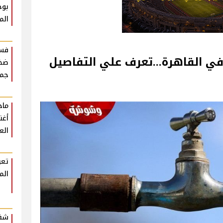
بوح
الم
فست
ضخم
جمه
أغن
الع
تعر
الم
شقي