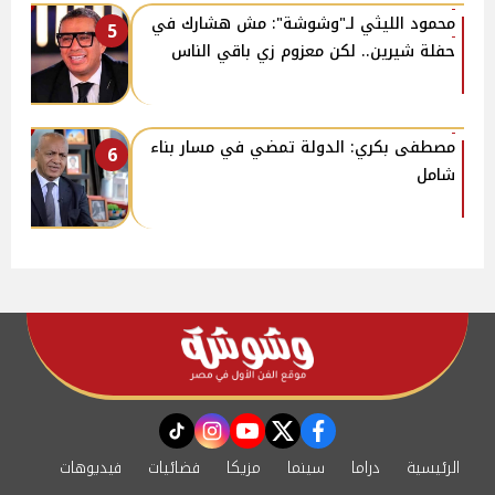
محمود الليثي لـ"وشوشة": مش هشارك في
5
حفلة شيرين.. لكن معزوم زي باقي الناس
مصطفى بكري: الدولة تمضي في مسار بناء
6
شامل
instagram
tiktok
youtube
twitter
facebook
الرئيسية
دراما
سينما
مزيكا
فضائيات
فيديوهات