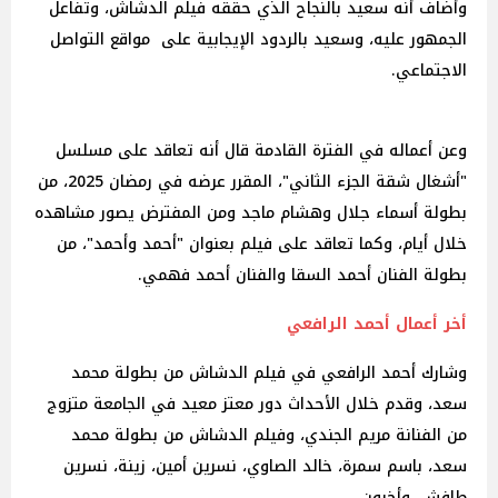
وأضاف أنه سعيد بالنجاح الذي حققه فيلم الدشاش، وتفاعل
الجمهور عليه، وسعيد بالردود الإيجابية على مواقع التواصل
الاجتماعي.
وعن أعماله في الفترة القادمة قال أنه تعاقد على مسلسل
"أشغال شقة الجزء الثاني"، المقرر عرضه في رمضان 2025، من
بطولة أسماء جلال وهشام ماجد ومن المفترض يصور مشاهده
خلال أيام، وكما تعاقد على فيلم بعنوان "أحمد وأحمد"، من
بطولة الفنان أحمد السقا والفنان أحمد فهمي.
أخر أعمال أحمد الرافعي
وشارك أحمد الرافعي في فيلم الدشاش من بطولة محمد
سعد، وقدم خلال الأحداث دور معتز معيد في الجامعة متزوج
من الفنانة مريم الجندي، وفيلم الدشاش من بطولة محمد
سعد، باسم سمرة، خالد الصاوي، نسرين أمين، زينة، نسرين
طافش، وأخرون.