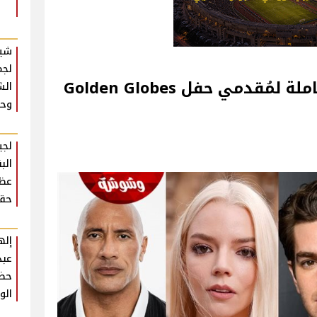
شير
لجم
قبل انطلاقه.. القائمة الكاملة لمُقدمي حفل Golden Globes
الش
وحش
لجي
الب
عظي
حقي
إله
عبد
حضو
الو