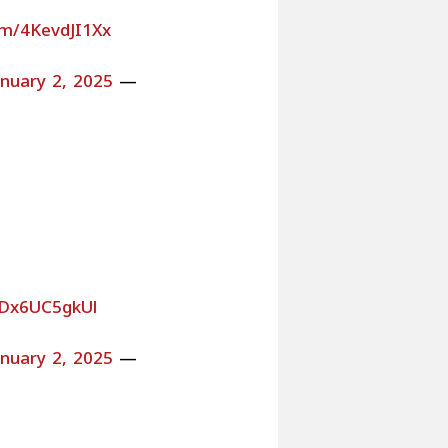
com/4KevdJI1Xx
anuary 2, 2025
— Screen Rant (@screenrant)
m/Dx6UC5gkUl
anuary 2, 2025
— Screen Rant (@screenrant)