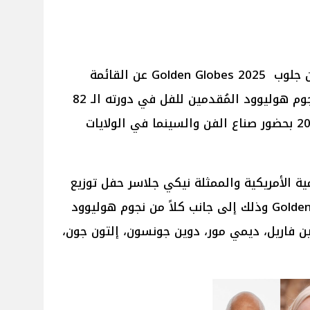
أعلنت إدارة حفل توزيع جوائز جولدن جلوب Golden Globes 2025 عن القائمة
الكاملة بالأسماء والتفاصيل لأبرز نجوم هوليوود المُقدمين للفل في دورته الـ 82
الذي سيُقام يوم 5 يناير الجاري 2025 بحضور صناع الفن والسينما في الولايات
قدم الإعلامية الأمريكية والممثلة نيكي جلاسر حفل توزيع
جوائز جولدن جلوب Golden Globes 2025 وذلك إلى جانب كلاً من نجوم هوليوود
ولين فاريل، ديمي مور، دوين جونسون، إلتون جون،