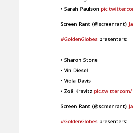
• Sarah Paulson
pic.twitter.
J
#GoldenGlobes
presenters:
• Sharon Stone
• Vin Diesel
• Viola Davis
• Zoë Kravitz
pic.twitter.co
J
#GoldenGlobes
presenters: