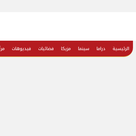
الرئيسية
دراما
سينما
مزيكا
فضائيات
فيديوهات
مرأ