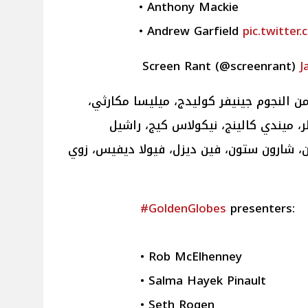
• Anthony Mackie
• Andrew Garfield
pic.twitte
J
من النجوم جينيفر كوليدج، ميليسا مكارثي،
ر، ميندي كالينج، نيكولاس كيج، راشيل
، شارون ستون، فين ديزل، فيولا ديفيس، زوي
#GoldenGlobes
presenters:
• Rob McElhenney
• Salma Hayek Pinault
• Seth Rogen