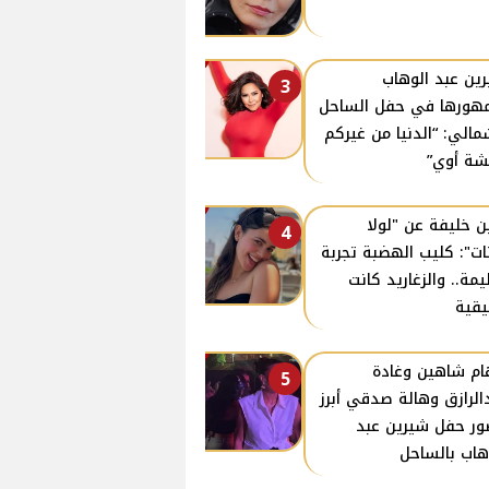
ين عبد الوهاب
3
هورها في حفل الساحل
مالي: “الدنيا من غيركم
ة أوي”
ن خليفة عن "لولا
4
نات": كليب الهضبة تجربة
مة.. والزغاريد كانت
قية
ام شاهين وغادة
5
الرازق وهالة صدقي أبرز
ر حفل شيرين عبد
هاب بالساحل