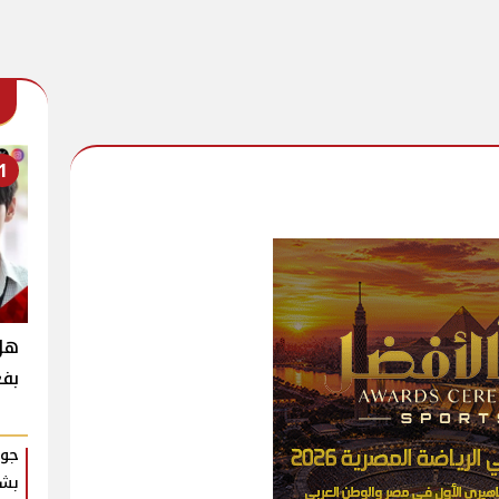
1
بفع
جوا
بشك