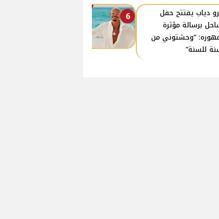
و دياب يفتتح حفل
6
احل برسالة مؤثرة
هوره: “وحشتوني من
نة للسنة”