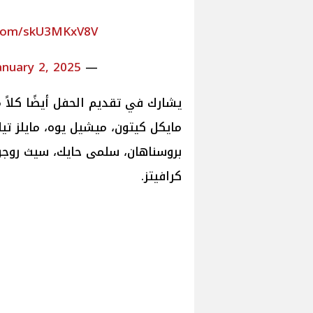
r.com/skU3MKxV8V
anuary 2, 2025
— Screen Rant (@screenrant)
يشارك في تقديم الحفل أيضًا كلاً 
مايكل كيتون، ميشيل يوه، مايلز تيل
بروسناهان، سلمى حايك، سيث روجن
كرافيتز.