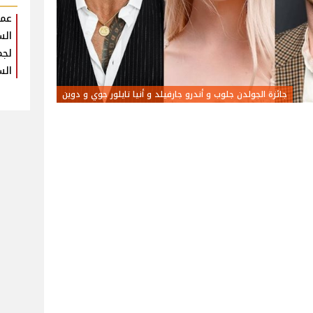
عمر
الس
لجم
الس
جائزة الجولدن جلوب و أندرو جارفيلد و أنيا تايلور جوي و دوين