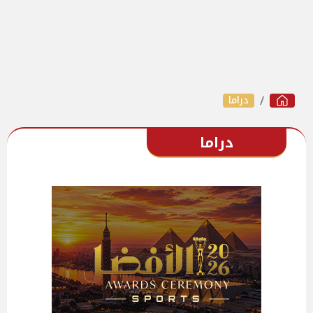
دراما
دراما