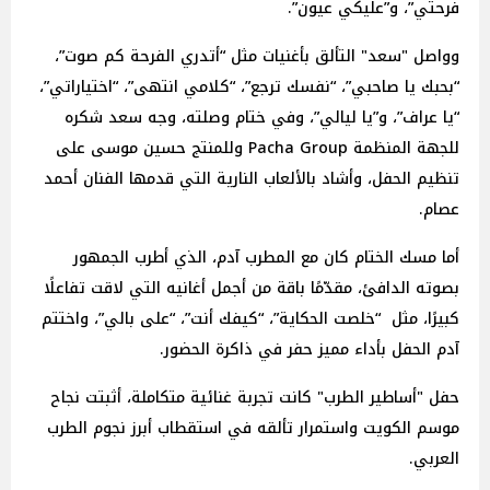
فرحتي”، و”عليكي عيون”.
وواصل "سعد" التألق بأغنيات مثل “أتدري الفرحة كم صوت”،
“بحبك يا صاحبي”، “نفسك ترجع”، “كلامي انتهى”، “اختياراتي”،
“يا عراف”، و”يا ليالي”، وفي ختام وصلته، وجه سعد شكره
للجهة المنظمة Pacha Group وللمنتج حسين موسى على
تنظيم الحفل، وأشاد بالألعاب النارية التي قدمها الفنان أحمد
عصام.
أما مسك الختام كان مع المطرب آدم، الذي أطرب الجمهور
بصوته الدافئ، مقدّمًا باقة من أجمل أغانيه التي لاقت تفاعلًا
كبيرًا، مثل “خلصت الحكاية”، “كيفك أنت”، “على بالي”، واختتم
آدم الحفل بأداء مميز حفر في ذاكرة الحضور.
حفل "أساطير الطرب" كانت تجربة غنائية متكاملة، أثبتت نجاح
موسم الكويت واستمرار تألقه في استقطاب أبرز نجوم الطرب
العربي.