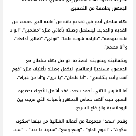
الجمهور بعاصفة من التصفيق.
بهاء سلطان أبدع في تقديم باقة من أغانيه التي جمعت بين
القديم والجديد، ليستهل وصلته بأغاني مثل: “معلمين”، “الواد
قلبه بيوجعه”، “بالراحة شوية علينا”، “قولي”، “تعالى أدلعك”،
و”أنا مصمم”.
وبتلقائيته وعفويته المعتادة، تواصل بهاء سلطان مع
الجمهور، مستجيبًا لرغباتهم، ليكمل وصلته بأغنيات مثل: “قوم
أقف وأنت بتكلمني” ، “أنا غلطان”، “يا ترى”، و”أنا من غيرك”.
أما الفارس الثاني، أحمد سعد، فقد أشعل الأجواء بحضوره
المميز، حيث ألهب حماس الجمهور بأغنياته التي مزجت بين
الرومانسية والإيقاع السريع.
وقدم "سعد" مجموعة من أعماله الغنائية من بينها “سكوت
سكوت” ، “اليوم الحلو” ، “وسع وسع”، “سيرينا يا دنيا” ، “سبب