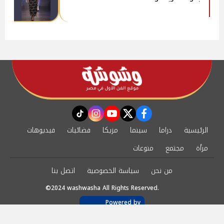
instagram
tiktok
youtube
twitter
facebook
الرئيسية
دراما
سينما
مزيكا
فضائيات
فيديوهات
مرأة
مجتمع
منوعات
من نحن
سياسة الخصوصية
اتصل بنا
©2024 washwasha All Rights Reserved.
Powered by