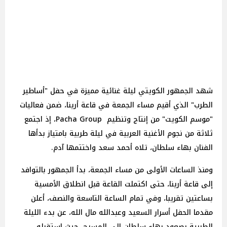
شهد الجمهور الكويتي ليلة غنائية مميزة في حفل "أساطير
الطرب" الذي أقيم مساء الجمعة في قاعة أرينا، ضمن فعاليات
"موسم الكويت" من إنتاج وتنظيم Pacha Group، إذ اجتمع
ثلاثة من نجوم الأغنية العربية في ليلة طربية بامتياز بدأها
الفنان بهاء سلطان، تلاه أحمد سعد واختتمها آدم.
ومنذ الساعات الأولى من مساء الجمعة، بدأ الجمهور بالتوافد
إلى قاعة أرينا، حتى اكتملت القاعة قبل انطلاق الأمسية
بساعتين تقريبا، وفي تمام الساعة التاسعة والنصف، أعلن
مقدما الحفل أسرار السعيد وعبدالله مال الله، عن بدء الليلة
الطربية بصعود بهاء سلطان إلى المسرح، حيث استقبله