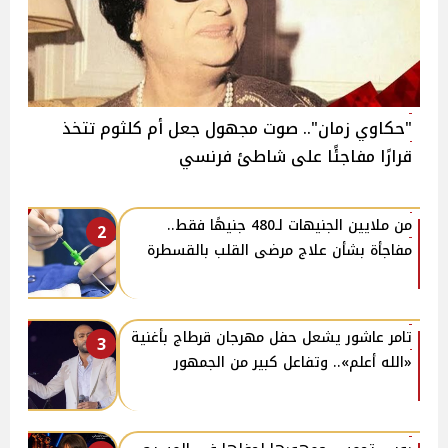
"حكاوي زمان".. صوت مجهول جعل أم كلثوم تتخذ
قرارًا مفاجئًا على شاطئ فرنسي
من ملايين الجنيهات لـ480 جنيهًا فقط..
2
مفاجأة بشأن علاج مرضى القلب بالقسطرة
تامر عاشور يشعل حفل مهرجان قرطاج بأغنية
3
«الله أعلم».. وتفاعل كبير من الجمهور