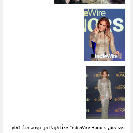
يعد حفل IndieWire Honors حدثًا فريدًا من نوعه، حيثُ يُقام