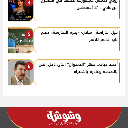
روبي تحمس جمهورها لحفلها في المسرح
4
الروماني.. 21 أغسطس
قبل الدراسة.. مبادرة «بكرة المدرسة» تفتح
5
باب الدعم للأسر
أحمد دياب.. صهر "الدنجوان" الذي دخل الفن
6
بالصدفة وغادره بالاحترام