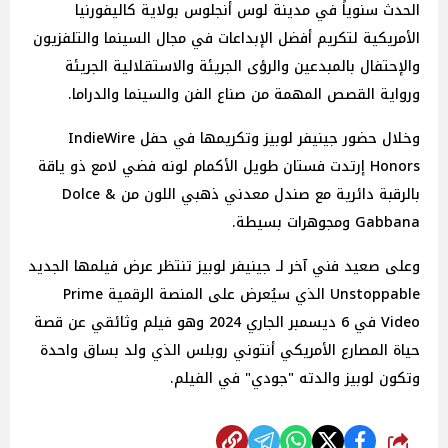
الحدث سنوياً في مدينة لوس أنجلوس بولاية كاليفورنيا
الأمريكية لتكريم أفضل الإبداعات في مجال السينما والتلفزيون
والإحتفال بالمبدعين والرؤى الجريئة والاستقلالية الجريئة
ورواية القصص المهمة من صناع الفن والسينما والدراما.
وخلال حضور جينيفر لوبيز وتكريمها في حفل IndieWire
Honors إرتدت فستان طويل الأكمام لونه فضي لامع ذو ياقة
بالرقبة دائرية مع صندل معدني ذهبي اللون من Dolce &
Gabbana ومجوهرات بسيطة.
وعلى صعيد فني آخر لـ جينيفر لوبيز تنتظر عرض فيلمها الجديد
Unstoppable الذي سيُعرض على المنصة الرقمية Prime
Video في 6 ديسمبر الجاري 2024 وهو فيلم وثائقي عن قصة
حياة المصارع الأمريكي أنتوني روبلس الذي ولد بساق واحدة
وتكون لوبيز والدته "جودي" في الفيلم.
شارك