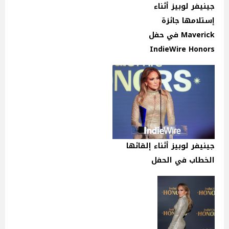
جينيفر لوبيز أثناء
إستلامها جائزة
Maverick في حفل
IndieWire Honors
جينيفر لوبيز أثناء إلقائها
الخطاب في الحفل