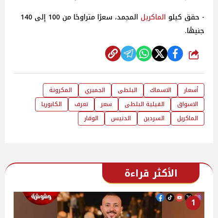
- حقق كيلو
الماكريل
المجمد، سعرًا متراوحًا من 100 إلى 140
جنيهًا.
شارك
أسعار
الاسماك
البلطى
الجمبري
المكرونة
الاسواق
الفيلية البلطى
سعر
تعرف
الكابوريا
الماكريل
السردين
الدنيس
الوقار
الأكثر قراءة
1