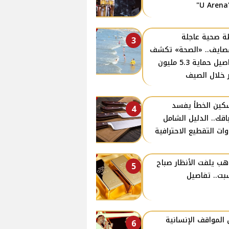
"
 صحية عاجلة
3
صايف.. «الصحة» تكشف
تفاصيل حماية 5.3 مليون
ر خلال الصيف
كين الخطأ يفسد
4
اقك.. الدليل الشامل
وات التقطيع الاحترافية
هب يلفت الأنظار صباح
5
بت.. تفاصيل
 المواقف الإنسانية
6