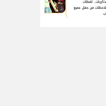
ذكريات.. لقطات
احظات من حفل عمرو
ب