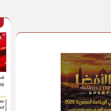
1
شير
بإط
عمر
الش