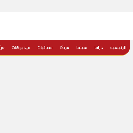
الرئيسية
دراما
سينما
مزيكا
فضائيات
فيديوهات
مرأ