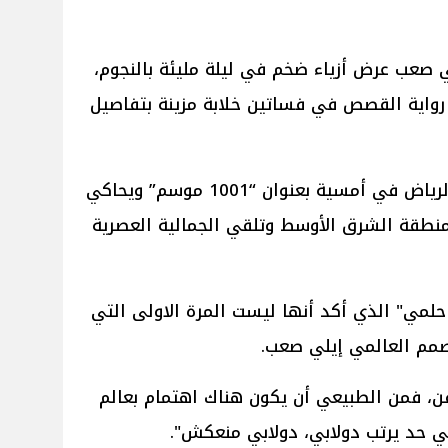
ي صعب عرض أزياء ضخم في ليلة مليئة بالنجوم،
رواية القصص في فساتين خلابة مزينة بتفاصيل
أقيم الحدث ضمن فعاليات موسم الرياض في أمسية بعنوان “1001 موسم” ويحاكي
منطقة الشرق الأوسط وتلقي الجمالية العصرية
حلمي" الذي أكد أنها ليست المرة الاولى التي
صمم العالمي إيلي صعب.
ن، فمن الطبيعي أن يكون هناك اهتمام بعالم
سي حد يرتب دولابي، دولابي منعكش".