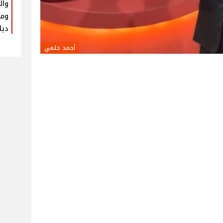
وال
ومل
ديا
أحمد حلمي