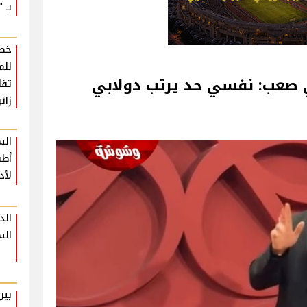
بـ "U Arena
خطة
للم
 صعب: نفسي حد يرتب دولابي
زائ
الس
أطب
لأد
الذ
الس
بين