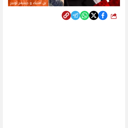
بن أفليك و جينيفر لوبيز
شارك