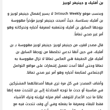
بن أفليك و جينيفر لوبيز
وبحسب موقع Intouch Weekly لا يسير إنفصال جينيفر لوبيز و
بن أفليك بسلاسة، حيثُ أصبحت جينيفر لوبيز مؤخراً مهووسة
بزوجها السابق بن أفليك وتتعقبه لمعرفة أخباره وتحركاته وهو
أمر غير صحي تماماً.
قال مصدر مُقرب من جينيفر لوبيز: جينيفر لوبيز مهووسة بـ بن
أفليك، في حين أنها تدعي تخلصها من زوجها السابق بن
أفليك فإن الحقيقة هي العكس تمامًا لا تزال مهووسة به
تمامًا وحتى أنها أعدت تفعيل إشعارات على مواقع التواصل
الإجتماعي لمتابعة أخباره وهو أمر غير صحي تمامًا.
وأضاف المصدر: في كل مرة ترى فيها أصدقائهما المشتركين
في مناسبة أو حدث ما توجه المحادثة إلى بن للتحدث معه إنها
غالبًا ما تجد الأعذار للتوقف أمام منزله لرؤيته وترك الأشياء
فقط للبقاء ومعرفة ما يفعله وفي أي وقت تتحدث فيه مع