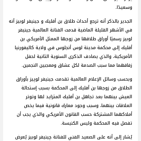
وسعيدًا.
الجدير بالذكر أنه ترجع أحداث طلاق بن أفليك و جينيفر لوبيز أنه
في الأشهر القليلة الماضية قدمت الفنانة العالمية جينيفر
لوبيز رسميًا أوراق طلاقها من زوجها الممثل الأمريكي بن
أفليك إلى محكمة مدينة لوس أنجلوس في ولاية كاليفورنيا
الأمريكية، والذي يصادف الذكرى السنوية الثانية لحفل
زفافهما مما سبب الصدمة لكل عشاق ومعجبين النجمين.
وبحسب وسائل الإعلام العالمية تقدمت جينيفر لوپيز بأوراق
الطلاق من زوجها بن أفليك إلى المحكمة بسبب إستحالة
العيش بينهما بعد تجاهل بن أفليك المتزايد لها وتوتر
العلاقات بينهما، وسبب وجود معارك قانونية فيما يخص
أملاكهما المشتركة حسب القانون الأمريكي والذي يجب أن
تفصل فيه المحكمة وليس الكنيسة.
يُشار إلى أنه على الصعيد الفني للفنانة چينيفر لوبيز يُعرض