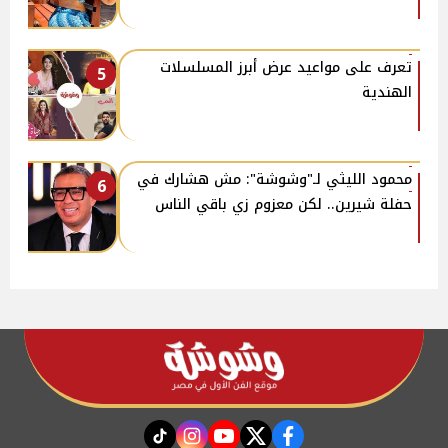
تعرف على مواعيد عرض أبرز المسلسلات
5
الهندية
محمود الليثي لـ"وشوشة": مش هشارك في
6
حفلة شيرين.. لكن معزوم زي باقي الناس
instagram
tiktok
youtube
twitter
facebook