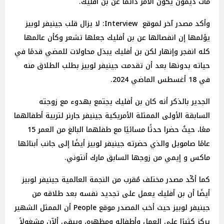
مات ديمون يكون الأمر دائمًا عن بن أفليك.
وأكد مصدر آخر لموقع Interview: لا يزال قلب جينيفر لوبيز
يؤلمها إن انفصالها عن بن أفليك جعلها تشعر وكأن عالمها
كله انفجر وإنهار لكن بن أفليك يبذل محاولات للمضي قدمًا في
حياته بدونها بعد أن تقدمت جينيفر لوبيز بطلب الطلاق منه
في 18 أغسطس الماضي 2024.
الجدير بالذكر أنه كان بن أفليك يجتمع بهدوء مع زوجته
السابقة الأولى الممثلة الأمريكية جينيفر جارنر لتربية أطفالهما
معًا، حيثُ حضرا حدثًا مسائيًا مع طفلهما البالغ من العمر 15
عامًا صامويل والذي حضرته جينيفر لوبيز أيضًا إلى جانب أبنائها
ماكس و إيمي من زوجها السابق مارك أنتوني.
كما أكّد مصدر مختلف مُقرب من النجمة العالمية جينيفر لوبيز
أيضًا أن بن أفليك يعمل على تجديد نفسه بعد طلاقه من
جينيفر لوبيز حيث أخب المصدر موقع People أن الممثل الشهير
يركز كثيرًا على العمل وأطفاله ومظهره، ويبقى ألآن مشغولاً