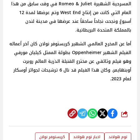
المسرحية الشهيرة Romeo & Juliet في وقت سابق من هذا
العام التي كانت من إنتاج West End وتم عرضها لمدة 12
أسبوعً ونجحت نجاحاً ساحقاً عند عرضها في مدينة لندن
بالمملكة المتحدة البريطانية.
أما عن المخرج العالمي الشهير كريستوفر نولان كان آخر أعماله
الفيلم الشهير
Oppenheimer بطولة الممثل كيليان مورفي
وهو فيلم وثائقي عن مخترع القنبلة الذرية العالم روبرت
أوبنهايمر، وكان هذا الفيلم قد نال 6 ترشيحات لجوائز أوسكار
لعام 2023.
شارك
توم هولاند
اخبار توم هولاند
كريستوفر نولان