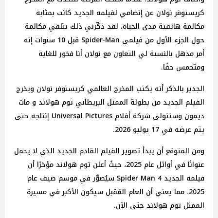
كريستوفر نولان عن إنضامي لفيلمه الجديد كانت بمثابة
مكالمة هاتفية مدى الحياة، لقد ذكّرني ذلك بتلقي مكالمة
حول الجزء الأول من فيلمي Spider-Man قبل 10 سنوات إنه
أمر مذهل بالنسبة لي التعاون مع نولان أنا فخور للغاية
ومتحمس حقًا.
الجدير بالذكر أنه يكتب المخرج العالمي كريستوفر نولان ويخرج
الفيلم الجديد من بطولة الممثل البريطاني توم هولاند و مات
ديمون وستتولى شركة أفلام Universal Pictures إنتاجه حتى
يتم عرضه في 17 يوليو 2026.
ومن المتوقع أن يبدأ تصوير الفيلم القادم الجديد الذي لا يحمل
عنوانًا في أوائل عام 2025، حيثُ أعلن توم هولاند مؤخرًا أن
فيلمه الجديد Spider Man 4 سيُصوَّر في موسم صيف عام
2025، مما يعني أن العام المُقبل سيكون الأكبر في مسيرة
الممثل توم هولاند حتى الآن.