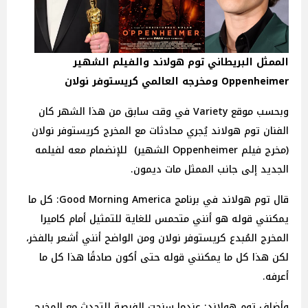
الممثل البريطاني توم هولاند والفيلم الشهير
Oppenheimer ومخرجه العالمي كريستوفر نولان
وبحسب موقع Variety في وقت سابق من هذا الشهر كان
الفنان توم هولاند يُجري محادثات مع المخرج كريستوفر نولان
(مخرج فيلم Oppenheimer الشهير) للإنضمام معه لفيلمه
الجديد إلى جانب الممثل مات ديمون.
قال توم هولاند في برنامج Good Morning America: كل ما
يمكنني قوله هو أنني متحمس للغاية للتمثيل أمام كاميرا
المخرج المُبدع كريستوفر نولان ومن الواضح أنني أشعر بالفخر،
لكن هذا كل ما يمكنني قوله حتى أكون صادقًا هذا كل ما
أعرفه.
وأضاف توم هولاند: عندما سنحت الفرصة للتحدث مع المخرج