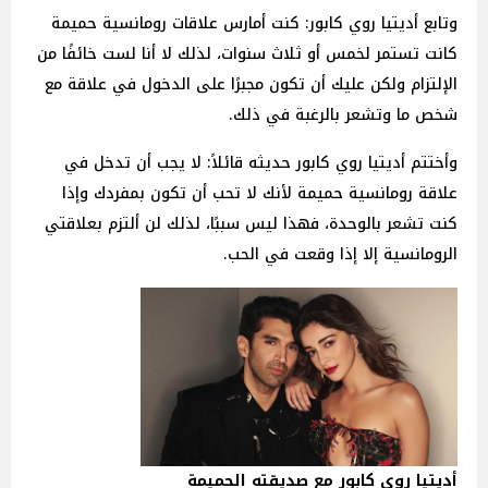
وتابع أديتيا روي كابور: كنت أمارس علاقات رومانسية حميمة
كانت تستمر لخمس أو ثلاث سنوات، لذلك لا أنا لست خائفًا من
الإلتزام ولكن عليك أن تكون مجبرًا على الدخول في علاقة مع
شخص ما وتشعر بالرغبة في ذلك.
وأختتم أديتيا روي كابور حديثه قائلاً: لا يجب أن تدخل في
علاقة رومانسية حميمة لأنك لا تحب أن تكون بمفردك وإذا
كنت تشعر بالوحدة، فهذا ليس سببًا، لذلك لن ألتزم بعلاقتي
الرومانسية إلا إذا وقعت في الحب.
أديتيا روي كابور مع صديقته الحميمة