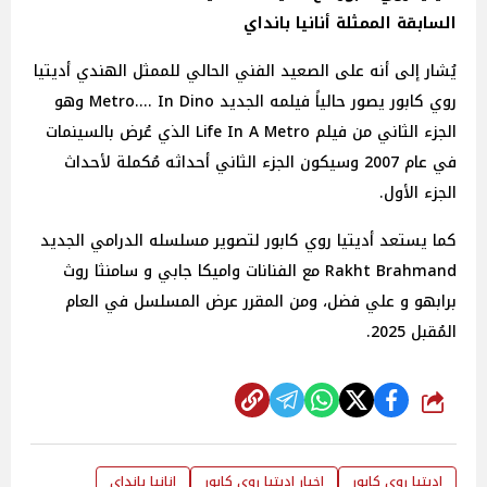
السابقة الممثلة أنانيا بانداي
يُشار إلى أنه على الصعيد الفني الحالي للممثل الهندي أديتيا
روي كابور يصور حالياً فيلمه الجديد Metro.... In Dino وهو
الجزء الثاني من فيلم Life In A Metro الذي عُرض بالسينمات
في عام 2007 وسيكون الجزء الثاني أحداثه مُكملة لأحداث
الجزء الأول.
كما يستعد أديتيا روي كابور لتصوير مسلسله الدرامي الجديد
Rakht Brahmand مع الفنانات واميكا جابي و سامنثا روث
برابهو و علي فضل، ومن المقرر عرض المسلسل في العام
المُقبل 2025.
شارك
اديتيا روي كابور
اخبار اديتيا روي كابور
انانيا بانداي