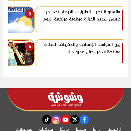
«الشبورة تضرب الطرق».. الأرصاد تحذر من
5
طقس شديد الحرارة ورطوبة مرتفعة اليوم
بين المواقف الإنسانية والذكريات.. لقطات
6
وملاحظات من حفل عمرو دياب
instagram
tiktok
youtube
twitter
facebook
الرئيسية
دراما
سينما
مزيكا
فضائيات
فيديوهات