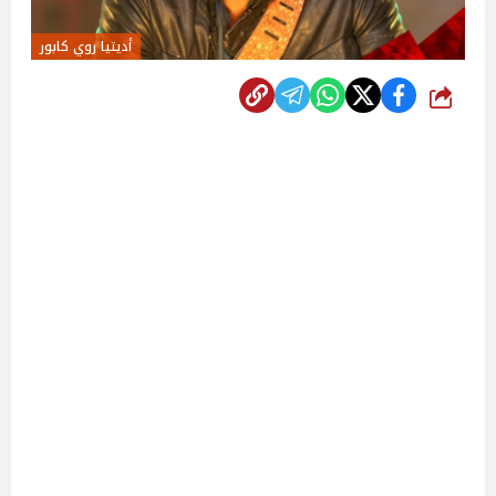
أديتيا روي كابور
شارك