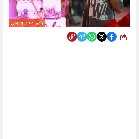
رامي صبري و روبي
شارك