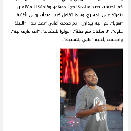
كما احتفلت بعيد ميلادها مع الجمهور، وفاجئها المنظمين
بتورتة على المسرح، وسط تفاعل كبير، وبدأت روبي بأغنية
"هوبا"، ثم "ليه بيداري"، ثم قدمت أغاني "نمت ننه"، "الليلة
حلوة"، "3 ساعات متواصلة"، "قولوا للمتغاظ"، "انت عارف ليه"،
واختتمت بأغنية "قلبي بلاستيك".