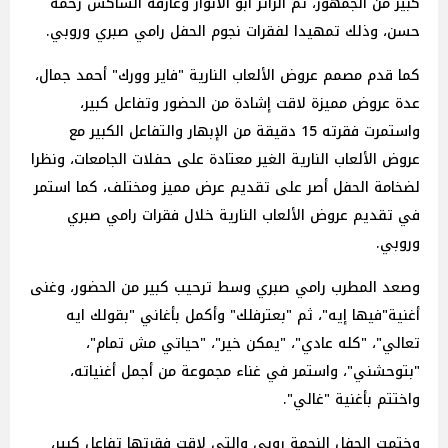
كبير من الجمهور، ثم الراثر أبو الأنوار وعازفة الساكس رحمة
حسن، وذلك تمهيدا لفقرات نجوم الحفل رامي صبري وروبي.
كما قدم مصمم عروض الألعاب النارية "فاير وورك" أحمد جمال،
عدة عروض مميزة لاقت إشادة من الحضور وتفاعل كبير،
واستمرت فقرته 15 دقيقة من الإبهار والتفاعل الكبير مع
عروض الألعاب النارية الغير معتادة على حفلات الجامعات، ونظرا
لضخامة الحفل أصر على تقديم عرض مميز ومختلف، كما استمر
في تقديم عروض الألعاب النارية خلال فقرات رامي صبري
وروبي.
وصعد المطرب رامي صبري وسط ترحيب كبير من الحضور، وغنى
أغنية"فيها إيه"، ثم "بعترفلك" وأكمل بأغاني "بقولك ايه
تعالي"، "كله عادي"، "يمكن خير"، "حياتي مش تمام"،
"بتوحشني"، واستمر في غناء مجموعة من أجمل أغنياته،
واختتم بأغنية "غالي".
وختمت الحفل النجمة روبي والتي لاقت فقرتها تفاعل كبير،