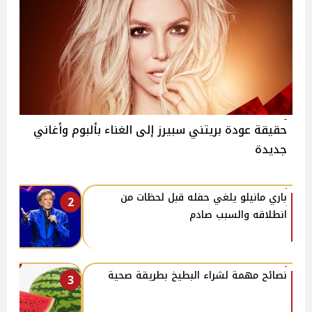
حقيقة عودة بريتني سبيرز إلى الغناء بألبوم وأغاني
جديدة
باري مانيلو يلغي حفله قبل لحظات من
2
انطلاقه والسبب صادم
نصائح مهمة لشراء البطيخ بطريقة صحية
3