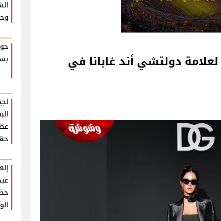
الش
وحش
جوا
علامة دولتشي أند غابانا في
بشك
لجي
الب
عظي
حقي
إله
عبد
حضو
الو