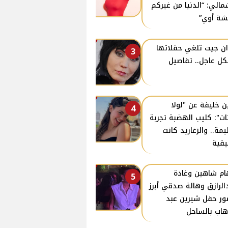
مالي: “الدنيا من غيركم
ة أوي”
ن جيت تلغي حفلاتها
3
ل عاجل.. تفاصيل
ن خليفة عن "لولا
4
نات": كليب الهضبة تجربة
مة.. والزغاريد كانت
قية
ام شاهين وغادة
5
الرازق وهالة صدقي أبرز
ر حفل شيرين عبد
هاب بالساحل