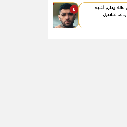
 مالك يطرح أغنية
6
دة.. تفاصيل