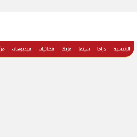
الرئيسية
دراما
سينما
مزيكا
فضائيات
فيديوهات
مرأ