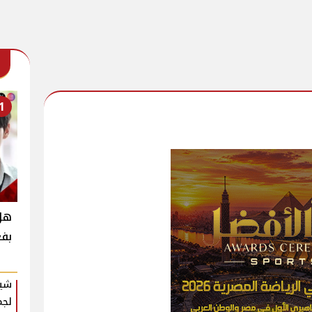
1
بفع
شير
لجم