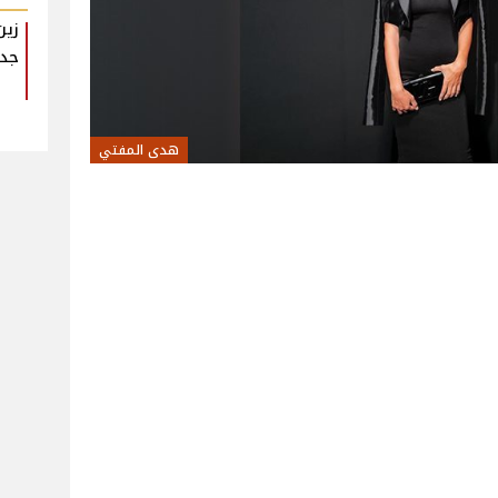
زين
جدي
هدى المفتي