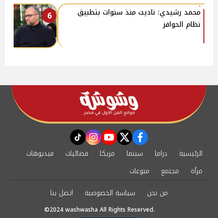
محمد رشيدي: ناديت منذ سنوات بتطبيق
6
نظام الحوافز
instagram
tiktok
youtube
twitter
facebook
الرئيسية
دراما
سينما
مزيكا
فضائيات
فيديوهات
مرأة
مجتمع
منوعات
من نحن
سياسة الخصوصية
اتصل بنا
©2024 washwasha All Rights Reserved.