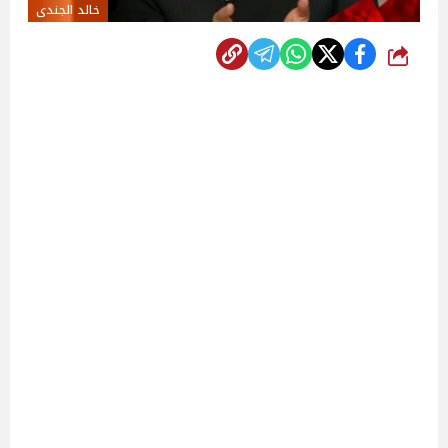
خالد الجندى
شارك