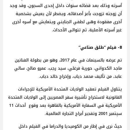
أسرته وذلك بعد قضائه سنوات داخل إحدى السجون، وقد وجد
أن زوجته تزوجت بأعز أصدقائه، ويضطر لأن يعيش بشخصية
أخرى مفقودة وهى لطفي الجنايني ويتعايش مع أسره أخرى
غير أسرته الأصلية، ثم تتوالى الأحداث.
8- فيلم “طلق صناعي”
تم عرضه بالسينمات في عام 2017، وهو من بطولة الفنانين
ماجد الكدواني، حورية فرغلي، سيد رجب، عمرو صالح، سالي
عابد، من تأليف محمد دياب، وإخراج خالد دياب.
يتناول الفيلم تعقيد الولايات المتحدة الأمريكية للإجراءات
القانونية لاستخراج تأشيرة سفر المصريين إلى الولايات المتحدة
الأمريكية في السفارة الأمريكية بالقاهرة بعد وقوع أحداث 11
سپتمبر 2001 وتفجير أبراج التجارة العالمية.
حيثُ نرى في إطار من الكوميديا والدراما في الفيلم داخل