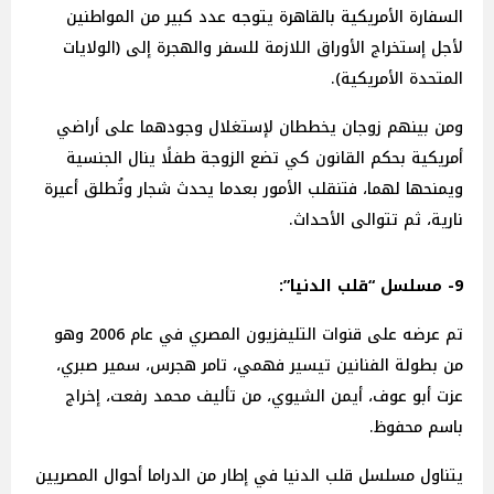
السفارة الأمريكية بالقاهرة يتوجه عدد كبير من المواطنين
لأجل إستخراج الأوراق اللازمة للسفر والهجرة إلى (الولايات
المتحدة الأمريكية).
ومن بينهم زوجان يخططان لإستغلال وجودهما على أراضي
أمريكية بحكم القانون كي تضع الزوجة طفلًا ينال الجنسية
ويمنحها لهما، فتنقلب الأمور بعدما يحدث شجار وتُطلق أعيرة
نارية، ثم تتوالى الأحداث.
9- مسلسل “قلب الدنيا”:
تم عرضه على قنوات التليفزيون المصري في عام 2006 وهو
من بطولة الفنانين تيسير فهمي، تامر هجرس، سمير صبري،
عزت أبو عوف، أيمن الشيوي، من تأليف محمد رفعت، إخراج
باسم محفوظ.
يتناول مسلسل قلب الدنيا في إطار من الدراما أحوال المصريين