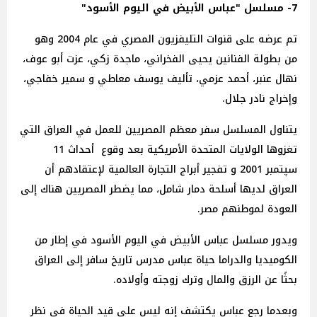
7- مسلسل "عباس الأبيض في اليوم الأسود"
تم عرضه على قنوات التليفزيون المصري في عام 2004 وهو
من بطولة الفنانين يحيى الفخراني، ماجدة زكي، عزت أبو عوف،
نهال عنبر، أحمد عزمي، تأليف يوسف معاطي و سمير خفاجي،
وإخراج نادر جلال.
يتناول المسلسل سفر معظم المصريين للعمل في العراق التي
تغزوها الولايات المتحدة الأمريكية بعد وقوع أحداث 11
سپتمبر 2001 و تفجير أبراج التجارة العالمية لإعتقادهم أن
العراق لديها أسلحة دمار شامل، مما يضطر المصريين هناك إلى
العودة لموطنهم مصر.
ويدور مسلسل عباس الأبيض في اليوم الأسود في إطار من
الكوميديا والدراما حياة عباس مدرس تاريخ سافر إلى العراق
بحثًا عن الرزق والمال وترك زوجته وأولاده.
وبعدما رجع عباس يكتشف إنه ليس على قيد الحياة في نظر