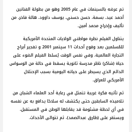
تم عرضه بالسينمات في عام 2005 وهو من بطولة الفنانين
أحمد عيد، بسمة، حسن حسني، يوسف داوود، هالة فاخر، من
تأليف وإخراج محمد أمين.
يتناول الفيلم نظرة مواطني الولايات المتحدة الأمريكية
للمُسلمين بعد وقوع أحداث 11 سپتمبر 2001 و تفجير أبراج
التجارة العالمية، وفي نفس الوقت يُسلط الفيلم الضوء على
حياة (شاكر) ناظر مدرسة ثانوية يسقط في حالة من الوسواس
الدائم الذي يسيطر على حياته اليومية بسبب الإحتلال
اﻷمريكي للعراق.
ثم تأتيه فكرة غريبة تتمثل في رعاية أحد العلماء الشبان من
تلاميذه السابقين حتى يكتشف له سلاحًا يدافع به عن نفسه
في أي لحظة مشئومة قد يقابلها الوطن في المستقبل،
ويستقر على (طارق عبدالصمد)، ثم تتوالى الأحداث.