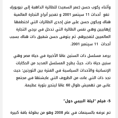
وأثناء ركوب حسن (عمر السعيد) للطائرة الذاهبة إلى نيويورك
تقع أحداث 11 سپتمبر 2001 و تفجير أبراج التجارة العالمية
هناك ويكون حسن على متن إحدى الطائرات التي اختطفها
إرهابيين وهي نفس الطائرة التي تدخل في برجي التجارة
العالميين لتفجيرهم، ثم يتوفى حسن شقيق ذات هناك بسبب
أحداث 11 سپتمبر 2001.
يرصد مسلسل ذات الستين عامًا الأخيرة في حياة مصر وهي
سنين حياة ذات، حيثُ يطرح المسلسل العديد من الحكايات
الإنسانية والأحداث السياسية في الفترة بين الثورتين؛ حيث
نجد ذات التي عانت من الظروف التي عايشتها في مجتمع
عانى من تهميش طوال 60 عامًا ليتحرر بثورة عظيمة.
5- فيلم “ليلة البيبي دول”
تم عرضه بالسينمات في عام 2008 وهو من بطولة باقة كبيرة