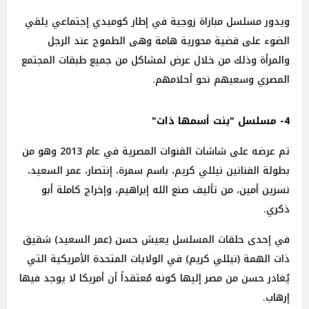
ويدور مسلسل مباراة زوجية في إطار كوميدي إجتماعي يلقي
الضوء على قضية محورية هامة وهى الطموح عند الرجل
والمرأة وذلك من خلال عرض لمشاكل من جميع طبقات المجتمع
المصري وسعيهم نحو أحلامهم.
4- مسلسل "بنت أسمها ذات"
تم عرضه على شاشات القنوات المصرية في عام 2013 وهو من
بطولة الفنانين نيللي كريم، باسم سمرة، إنتصار، عمر السعيد،
نسرين أمين، من تأليف صنع الله إبراهيم، وإخراج كاملة أبو
ذكري.
في إحدى حلقات المسلسل يعيش حسن (عمر السعيد) شقيق
ذات الهمة (نيللي كريم) في الولايات المتحدة الأمريكية التي
يُغادر حسن من مصر إليها كونه مُعتقداً أن أمريكا لا يوجد فيها
إرهاب.