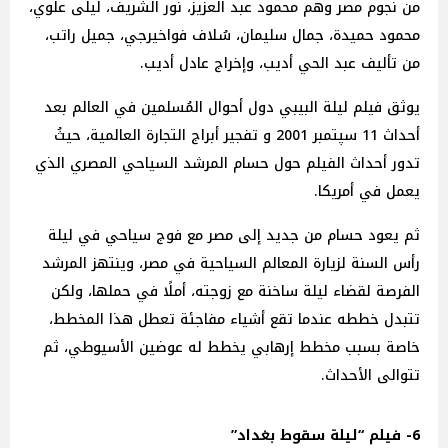
من نجوم مصر وهم محمود عبد العزيز، نور الشريف، ليلى علوي،
محمود حميدة، جمال سليمان، سُلاف فواخيرجي، جميل راتب،
من تأليف عبد الحي أديب، وإخراج عادل أديب.
يوثق فيلم ليلة البيبي دول أحوال المُسلمين في العالم بعد
أحداث 11 سپتمبر 2001 و تفجير أبراج التجارة العالمية، حيثُ
تدور أحداث الفيلم حول حسام المرشد السياحي المصري الذي
يعمل في أمريكا.
ثم يعود حسام من جديد إلى مصر مع فوج سياحي في ليلة
رأس السنة لزيارة المعالم السياحية في مصر، وينتهز المرشد
الفرصة لقضاء ليلة ساخنة مع زوجته، أملًا في حملها، ولكن
تتبدل خططه عندما تقع أشياء مفاجئة تعطل هذا المخطط،
خاصة بسبب مخطط إرهابي يخطط له عوضين اﻷسيوطي، ثم
تتوالى الأحداث.
6- فيلم “ليلة سقوط بغداد”