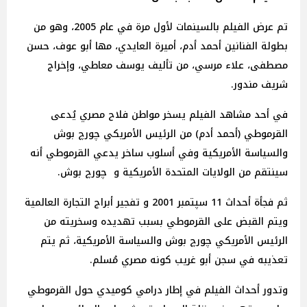
تم عرض الفيلم بالسينمات لأول مرة في عام 2005، وهو من
بطولة الفنانين أحمد أدم، أميرة العايدي، مها أبو عوف، حسن
مصطفى، علاء مرسي، من تأليف يوسف معاطي، وإخراج
شريف مندور.
في أحد مشاهد الفيلم يسخر مواطن فلاح مصري يُدعى
القرموطي (أحمد أدم) من الرئيس الأمريكي چورچ بوش
والسياسة الأمريكية وفي أسلوب ساخر يدعي القرموطي أنه
سينتقم من الولايات المتحدة الأمريكية و چورچ بوش.
ثم فجأة أحداث 11 سپتمبر 2001 و تفجير أبراج التجارة العالمية
ويتم القبض على القرموطي بسبب تهديده وسخريته من
الرئيس الأمريكي چورچ بوش والسياسة الأمريكية، ثم يتم
تعذيبه في سجن أبو غريب كونه مصري مُسلم.
وتدور أحداث الفيلم في إطار درامي كوميدي حول القرموطي