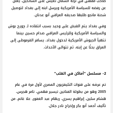
صاحب مقهى في نزلة السمان تعيش على السائحين، يعلن
عن رفضه للسياسة الأمريكية ويرسل ابنه إلى بغداد لتوصيل
شحنة مانجو طلبها صديقه العراقي أبو عدنان.
وفي بغداد يتم القبض على وحيد بسبب انتقاده لـ چورچ بوش
والسياسة الأمريكية وللرئيس العراقي صدام حسين بينما
تتهيأ الجيوش الأمريكية لدخول بغداد، يسافر القرموطى إلى
العراق بحثًا عن إبنه، ثم تتوالى الأحداث.
2- مسلسل "أماكن في القلب"
تم عرضه على قنوات التليفزيون المصري لأول مرة في عام
2005 وهو من بطولة الفنانين تيسير فهمي، تامر هجرس،
هشام سلين، إبراهيم يسري، ريهام عبد الغفور، علا غانم، من
تأليف أحمد أبو بكر وإخراج نادر جلال.