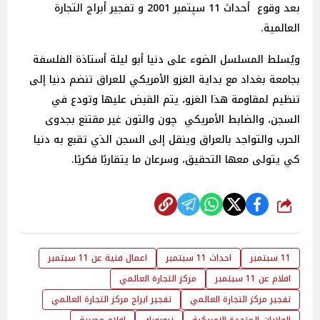
بعد وقوع أحداث 11 سپتمبر 2001 و تفجير أبراج التجارة
العالمية.
ويُسلط المسلسل الضوء على دنيا أبو ليلة أستاذة الفلسفة
بجامعة بغداد مع بداية الغزو اﻷمريكي للعراق تنضم دنيا إلى
تنظيم لمقاومة هذا الغزو، يتم القبض عليها وتودع في
السجن، والضابط الأمريكي چون والتون غير مقتنع بجدوى
الحرب والتواجد بالعراق وينقل إلى السجن الذي تقبع به دنيا
كي يتولى معها التحقيق، وسرعان ما يتقاربًا فكريًا.
شارك
11 سبتمبر
احداث 11 سبتمبر
اعمال فنية عن 11 سبتمبر
افلام عن 11 سبتمبر
مركز التجارة العالمي
تفجير مركز التجارة العالمي
تفجير ابراج مركز التجارة العالمي
الولايات المتحدة الامريكية
نيويورك
افلام مصرية