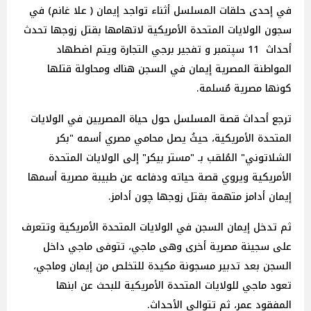
في إحدى حلقات المسلسل أثناء تواجد إيمان ( علا غانم) في
سجون الولايات المتحدة الأمريكية لاتهامها بقتل زوجها تحدث
أحداث 11 سپتمبر و تفجير برجي التجارة ويتم اضطهاد
المواطنة المصرية إيمان في السجن هناك ومحاولة قتلها
كونها مصرية مُسلمة.
ترجع أحداث قصة المسلسل حول حياة المصريين في الولايات
المتحدة الأمريكية، حيثُ يصل محامي مصري أسمه "بكر
الشلاتوني" المُلقب بـ "مستر بيكر" إلى الولايات المتحدة
الأمريكية ويروي قصة حياته ودفاعه عن طبيبة مصرية أسمها
إيمان أدامز متهمة بقتل زوجها چون أدامز.
ثم تدخل إيمان السجن في الولايات المتحدة الأمريكية وتتعرف
على سجينة مصرية أخرى وهى ماجي، تتوفى ماجي داخل
السجن بعد تدبير مسجونة مكيدة للتخلص من إيمان وماجي،
تعود ماجي للولايات المتحدة الأمريكية للبحث عن ابنها
المفقود عمر، ثم تتوالى الأحداث.