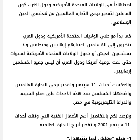
اضطهاداً في الولايات المتحدة الأمريكية ودول الغرب كون
الفاعلين لتفجير برجي التجارة العالميين من مُعتنقي الدين
الإسلامي.
كما بدأ مواطني الولايات المتحدة الأمريكية ودول الغرب
ينظرون إلى المُسلمين باعتبارهم إرهابيين ومتخلفين ولا
يستحقون العيش أو دخول الولايات المتحدة الأمريكية لسنوات
حتى تمت توعية أمريكا ودول الغرب أن ليس جميع المُسلمين
إرهابيين.
وانعكست أحداث 11 سپتمبر وتفجير برجي التجارة العالميين
واضطهاد المُسلمين بعد هذه الأحداث على صناع السينما
والدراما التليفزيونية في مصر.
ونرصد لكم بالتفاصيل أهم الأعمال الفنية التي وثقت أحداث
11 سپتمبر 2001 و تفجير أبراج التجارة العالمية:
1- فيلم “معلش أحنا بنتبهدل”