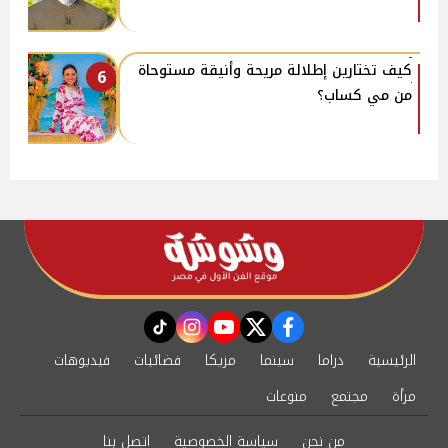
كيف تختارين إطلالة مريحة وأنيقة مستوحاة
6
من مي كساب؟
instagram
tiktok
youtube
twitter
facebook
الرئيسية
دراما
سينما
مزيكا
فضائيات
فيديوهات
مرأة
مجتمع
منوعات
من نحن
سياسة الخصوصية
اتصل بنا