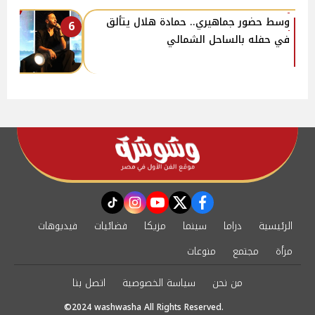
وسط حضور جماهيري.. حمادة هلال يتألق
6
في حفله بالساحل الشمالي
instagram
tiktok
youtube
twitter
facebook
الرئيسية
دراما
سينما
مزيكا
فضائيات
فيديوهات
مرأة
مجتمع
منوعات
من نحن
سياسة الخصوصية
اتصل بنا
©2024 washwasha All Rights Reserved.