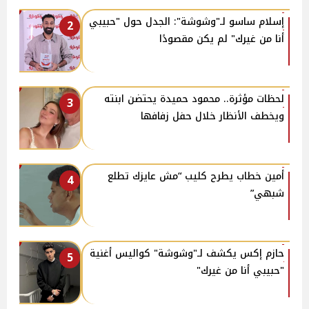
إسلام ساسو لـ"وشوشة": الجدل حول "حبيبي
2
أنا من غيرك" لم يكن مقصودًا
لحظات مؤثرة.. محمود حميدة يحتضن ابنته
3
ويخطف الأنظار خلال حفل زفافها
أمين خطاب يطرح كليب “مش عايزك تطلع
4
شبهي”
حازم إكس يكشف لـ"وشوشة" كواليس أغنية
5
"حبيبي أنا من غيرك"