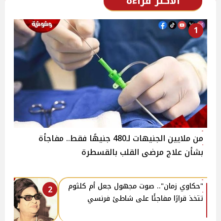
الأكثر قراءة
1
من ملايين الجنيهات لـ480 جنيهًا فقط.. مفاجأة
بشأن علاج مرضى القلب بالقسطرة
"حكاوي زمان".. صوت مجهول جعل أم كلثوم
2
تتخذ قرارًا مفاجئًا على شاطئ فرنسي