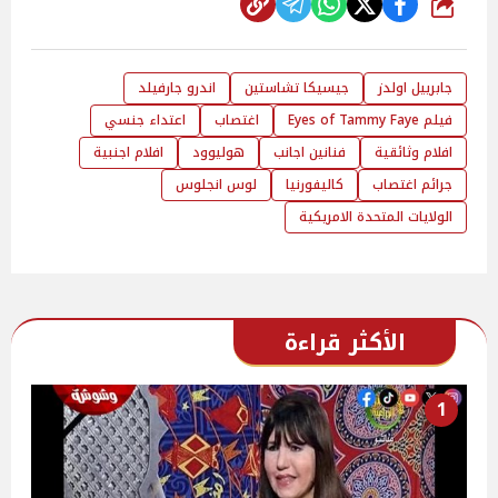
شارك
جابرييل اولدز
جيسيكا تشاستين
اندرو جارفيلد
فيلم Eyes of Tammy Faye
اغتصاب
اعتداء جنسي
افلام وثائقية
فنانين اجانب
هوليوود
افلام اجنبية
جرائم اغتصاب
كاليفورنيا
لوس انجلوس
الولايات المتحدة الامريكية
الأكثر قراءة
1