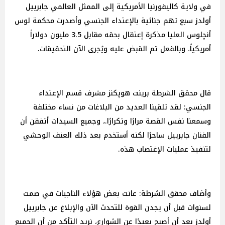
في ولاية كاليفورنيا الأمريكية إلى الممثل العالمي جابرييل
أولدز سبع تهم جنائية بالإعتداء الجنسي وأصدرت محكمة لوس
أنچلوس العليا مذكرة إعتقال بحقه مقابل 3.5 مليون دولاراً
أمريكياً، وبالفعل تم القبض عليه ويُجرى الآن التحقيقات.
قال محقق الشرطة برينت هوپكنز مشرف قسم الإعتداء
الجنسي: لقد تلقينا العديد من البلاغات من نساء مختلفة
وسمعنا نفس القصة مرارًا وتكرارًا.، وجميع السيدات أتفقن أن
الفنان جابرييل ساحرًا لكنه أستخدم بعد ذلك العنف الوحشي
لتنفيذ عمليات الإغتصاب هذه.
وأضاف محقق الشرطة: عانت بعض هؤلاء الناجيات في صمت
لسنوات قبل أن يجدن القوة للتحدث الآن والإبلاغ عن جابرييل
أولدز بعد أن أصبح بعيدًا عن الشوارع، نريد التأكد من أن الجميع