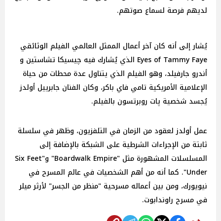
لديهم فرصة لسماع صوتهم.
يُشار إلى أنه كان آخر أعمال الممثل العالمي الفيلم الوثائقي
Eyes of Tammy Faye الذي يُشارك فيه چيسيكا تشاستين و
أندرو جارفيلد، وهو الفيلم الذي يتناول عدة محطات من حياة
الإعلامية الأمريكية تامي فاي باكر، وكان الفنان جابرييل أولدز
يُجسد شخصية پات روبرتسون بالفيلم.
عمل أولدز لعقود من الزمان في التلفزيون، وظهر في سلسلة
ثابتة من الإجراءات الشرطية على الشبكة بالإضافة إلى
المسلسلات المشهورة مثل "Boardwalk Empire" و"Six Feet
Under". كما أنه من أهم الشخصيات في عالم المسرح في
نيويورك، ومن بين أعماله مسرحية "منظر من الجسر" لأرثر ميلر
في مسرح راوندابوت.