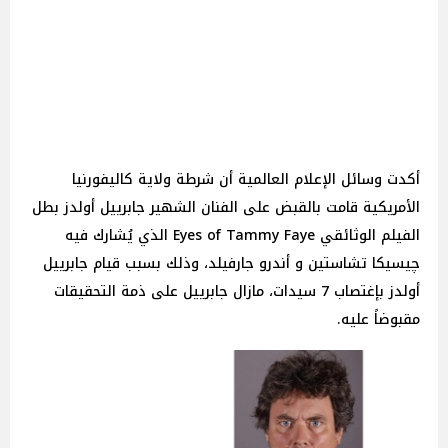
أكدت وسائل الإعلام العالمية أن شرطة ولاية كاليفورنيا
الأمريكية قامت بالقبض على الفنان الشهير جابرييل أولدز بطل
الفيلم الوثائقي Eyes of Tammy Faye الذي يُشارك فيه
چيسيكا تشاستين و أندرو جارفيلد، وذلك بسبب قيام جابرييل
أولدز بإغتصاب 7 سيدات، مازال جابرييل على ذمة التحقيقات
مقبوضاً عليه.