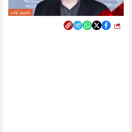
جابرييل أولدز
شارك