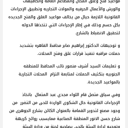
مواعيد فتح وغلق المحال والمطاعم العامه والكافيهات
والورش والأعمال الحرفيه والمولات التجاريه وتطبيق الإجراءات
القانونية اللازمة حيال من يخالف مواعيد الغلق والفتح الجديده
بكل حسم وذلك في إطار الإجراءات التي تتخذها الدوله
لتحقيق الانضباط بالشارع.
و توجيهات الدكتور إبراهيم صابر محافظ القاهره بتشديد
حملات مراقبه تنفيذ قرارات غلق وفتح المحلات.
و تعليمات السيد أشرف منصور نائب المحافظ للمنطقه
الجنوبيه بتكثيف الحملات لمتابعة التزام المحلات التجارية
بالمواعيد الجديدة.
وفي سياق متصل قام اللواء مجدي عبد المتعال باتخاذ
الإجراءات القانونية حال الشكوى الواردة للحى من التضرر من
وجود مصنع لتدوير القمامة بالعنوان الكائن بشارع الجوهرى من
شارع حسن الانور المنطقة الصناعية ممايسبب روائح كريهة
وتوجيه إدارة البيئة بالحى يصاحبه لجنة من وزارة البيئة