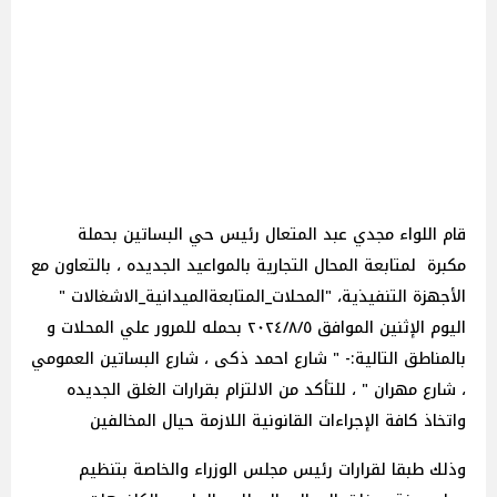
قام اللواء مجدي عبد المتعال رئيس حي البساتين بحملة
مكبرة لمتابعة المحال التجارية بالمواعيد الجديده ، بالتعاون مع
الأجهزة التنفيذية، "المحلات_المتابعةالميدانية_الاشغالات "
اليوم الإثنين الموافق ٢٠٢٤/٨/٥ بحمله للمرور علي المحلات و
بالمناطق التالية:- " شارع احمد ذكى ، شارع البساتين العمومي
، شارع مهران " ، للتأكد من الالتزام بقرارات الغلق الجديده
واتخاذ كافة الإجراءات القانونية اللازمة حيال المخالفين
وذلك طبقا لقرارات رئيس مجلس الوزراء والخاصة بتنظيم