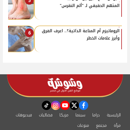
5
المتهم الحقيقي لـ "ألم النقرس"
الروماتيزم أم المناعة الذاتية؟.. اعرف الفرق
6
وأبرز علامات الخطر
instagram
tiktok
youtube
twitter
facebook
الرئيسية
دراما
سينما
مزيكا
فضائيات
فيديوهات
مرأة
مجتمع
منوعات