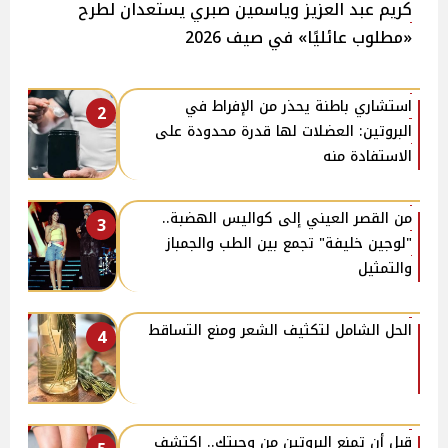
كريم عبد العزيز وياسمين صبري يستعدان لطرح
«مطلوب عائليًا» في صيف 2026
استشاري باطنة يحذر من الإفراط في
2
البروتين: العضلات لها قدرة محدودة على
الاستفادة منه
من القصر العيني إلى كواليس الهضبة..
3
"لوجين خليفة" تجمع بين الطب والجمباز
والتمثيل
الحل الشامل لتكثيف الشعر ومنع التساقط
4
قبل أن تمنع البروتين من وجبتك.. اكتشف