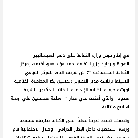
في إطار حرص وزارة الثقافة على دعم السينمائيين
الهواة وبرعاية وزير الثقافة أحمد فؤاد هنو، أقيمت بمركز
الثقافة السينمائية ٣٦ ش شريف التابع للمركز القومي
للسينما برئاسة مدير التصوير د.حسين بكر المحاضرة الختامية
لورشة حرفية الكتابة الإبداعية للكاتب الدكتور الشريف
منجود والتي أمتدت علي مدار ١٦ ساعة مقسمين علي اربعة
اسابيع متتالية.
وتضمنت تنفيذ تدريباً عملياً علي الكتابة بطريقة مبسطة
ورسم الشخصيات داخل الإطار الدرامي . وخلال الاحتفالية قام
د.حسين بكر رئيس المركز القومي للسينما بتسليم شهادات