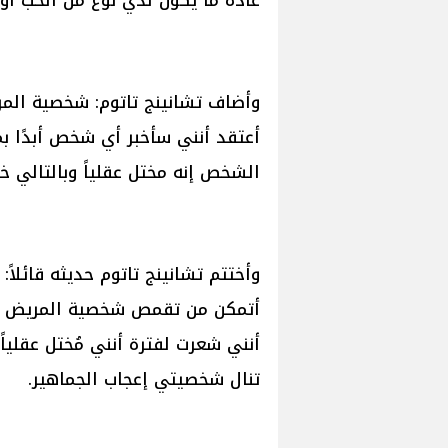
عادة ما يكون لدي نوع من الحب أو
أعتقد أنني سأخبر أي شخص أبدًا بم
الشخص إنه مختل عقلياً وبالتالي 
وأختتم تشانينج تاتوم حديثه قائلا
أنني شعرت لفترة أنني مُختل عقليا
تنال شخصيتي إعجاب الجماهير.