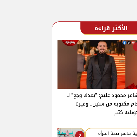
الأكثر قراءة
اعر محمود عليم: "بعدك وجع" لـ
ام مكتوبة من سنين.. وغيرنا
وبليه كتير
ة تدعم صحة المرأة
2