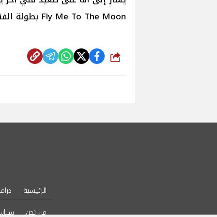
Fly Me To The Moon بطولة الفنانة سكارليت چوهانسون.
شارك
الرئيسية
دراما
من نحن
سياس