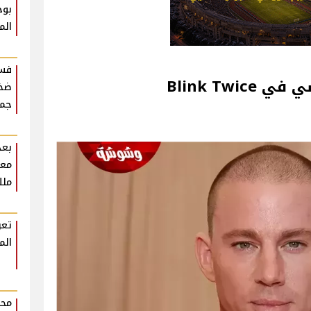
بوح
الم
فست
Blink Tw
ضخم
جمه
بعد
معل
ملك
تعر
الم
محم