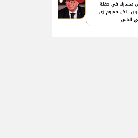
 هشارك في حفلة
ين.. لكن معزوم زي
ي الناس