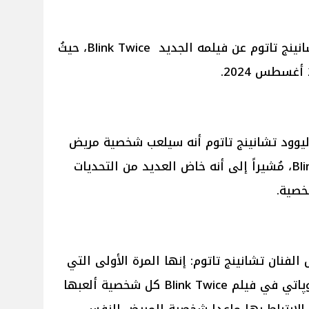
تحدث الممثل الأمريكي الشهير تشانينج تاتوم عن فيلمه الجديد Blink Twice، حيثُ
ليوود تشانينج تاتوم أنه سيلعب شخصية مريض
نفسي في فيلمه الجديد Blink Twice، مُشيراً إلى أنه خاض العديد من التحديات
خصية.
الفنان تشانينج تاتوم: إنها المرة الأولى التي
ألعب فيها دور مريض نفسي سيكوپاتي في فيلم Blink Twice كل شخصية ألعبها