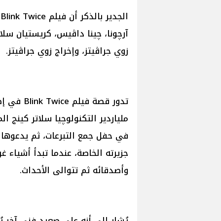
ا
آرچونا، چينا داڤيس، كريستيان سلا
زوي جراڤيتز، وإخراج زوي جراڤيتز.
تدور قصة 
ملياردير التكنولوچيا سلاتر كينج ا
في حفل جمع التبرعات، ثم يدعوها 
جزيرته الخاصة، عندما تبدأ أشياء غ
وأصدقائه ثم تتوالى الأحداث.
يُشار إلى أنه على صعيد فني آخر يُ