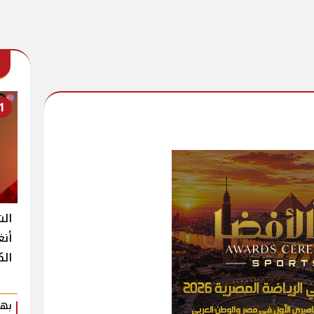
1
الش
أنغ
الك
بهي