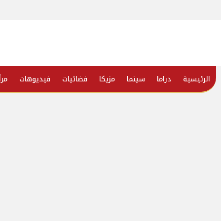
الرئيسية
دراما
سينما
مزيكا
فضائيات
فيديوهات
مرأ