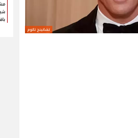
مش
شير
باق
تشانينج تاتوم