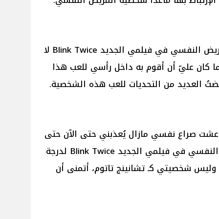
 الإرتباط بها ماعدا شخصية المريض النفسي.
وأضاف تشانينج تاتوم: شخصية المريض النفسي في فيلمي الجديد Blink Twice لا
ا كان عليّ أن أقوم به داخل رأسي للعب هذا
خضتُ العديد من التحديات للعب هذه الشخصية.
ً: عشت صراع نفسي مازال يُعذبني حتى الآن حتى
أتمكن من تقمص شخصية المريض النفسي في فيلمي الجديد Blink Twice لدرجة
ً وليس شخصيتي كـ تشانينج تاتوم، أتمنى أن