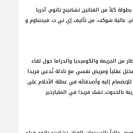
لجدير بالذكر أن فيلم Blink Twice بطولة كلاً من الفنانين تشانينج تاتوم، آدريا
تر، عالية شوكت، من تأليف إي تي ت. فيجنباوم و
فيلم Blink Twice في إطار من الجريمة والكوميديا والدراما حول لقاء
لمختل عقلياً ومريض نفسي مع نادلة تُدعى فريدا
للإنضمام إليه وأصدقائه في عطلة الأحلام على
ريبة بالحدوث، تشك فريدا في الملياردير
عرض حالياً بالسينمات للفنان تشانينج تاتوم فيلم