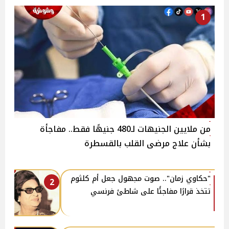
1
من ملايين الجنيهات لـ480 جنيهًا فقط.. مفاجأة
بشأن علاج مرضى القلب بالقسطرة
"حكاوي زمان".. صوت مجهول جعل أم كلثوم
2
تتخذ قرارًا مفاجئًا على شاطئ فرنسي