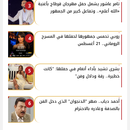
تامر عاشور يشعل حفل مهرجان قرطاج بأغنية
3
«الله أعلم».. وتفاعل كبير من الجمهور
روبي تحمس جمهورها لحفلها في المسرح
4
الروماني.. 21 أغسطس
بشرى تشيد بأداء أنغام في حفلها: "كانت
5
خطيرة.. رقة ودلال وفن"
أحمد دياب.. صهر "الدنجوان" الذي دخل الفن
6
بالصدفة وغادره بالاحترام