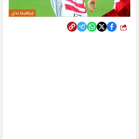
إبراهيما نداي
شارك