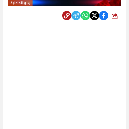
زد و الداخلية
شارك