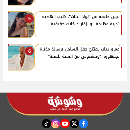
لجين خليفة عن "لولا البنات": كليب الهضبة
5
تجربة عظيمة.. والزغاريد كانت حقيقية
عمرو دياب يفتتح حفل الساحل برسالة مؤثرة
6
لجمهوره: “وحشتوني من السنة للسنة”
instagram
tiktok
youtube
twitter
facebook