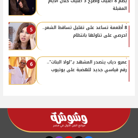
يضم 8 أغنيات وأطرح 3 أغنيات خلال الأيام
المقبلة
8 أطعمة تساعد على تقليل تساقط الشعر..
5
احرصي على تناولها بانتظام
عمرو دياب يتصدر المشهد بـ"لولا البنات"..
6
رقم قياسي جديد للهضبة على يوتيوب