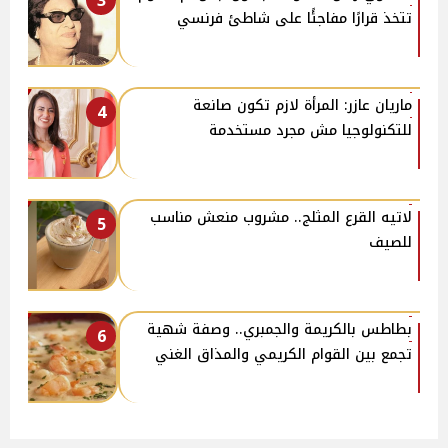
3
تتخذ قرارًا مفاجئًا على شاطئ فرنسي
ماريان عازر: المرأة لازم تكون صانعة
4
للتكنولوجيا مش مجرد مستخدمة
لاتيه القرع المثلج.. مشروب منعش مناسب
5
للصيف
بطاطس بالكريمة والجمبري.. وصفة شهية
6
تجمع بين القوام الكريمي والمذاق الغني