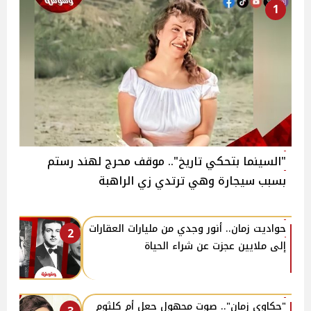
1
"السينما بتحكي تاريخ".. موقف محرج لهند رستم
بسبب سيجارة وهي ترتدي زي الراهبة
حواديت زمان.. أنور وجدي من مليارات العقارات
2
إلى ملايين عجزت عن شراء الحياة
"حكاوي زمان".. صوت مجهول جعل أم كلثوم