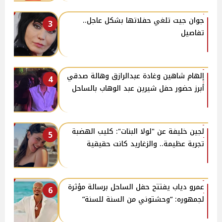
جوان جيت تلغي حفلاتها بشكل عاجل..
3
تفاصيل
إلهام شاهين وغادة عبدالرازق وهالة صدقي
4
أبرز حضور حفل شيرين عبد الوهاب بالساحل
لجين خليفة عن "لولا البنات": كليب الهضبة
5
تجربة عظيمة.. والزغاريد كانت حقيقية
عمرو دياب يفتتح حفل الساحل برسالة مؤثرة
6
لجمهوره: “وحشتوني من السنة للسنة”