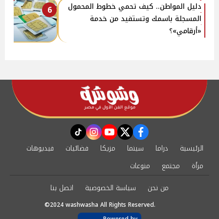
دليل المواطن.. كيف تحمي خطوط المحمول
6
المسجلة باسمك وتستفيد من خدمة
«أرقامي»؟
instagram
tiktok
youtube
twitter
facebook
الرئيسية
دراما
سينما
مزيكا
فضائيات
فيديوهات
مرأة
مجتمع
منوعات
من نحن
سياسة الخصوصية
اتصل بنا
©2024 washwasha All Rights Reserved.