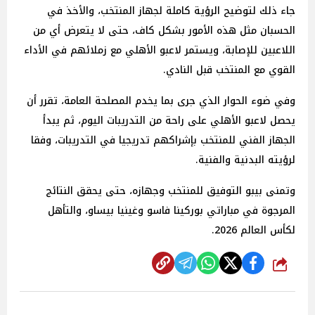
جاء ذلك لتوضيح الرؤية كاملة لجهاز المنتخب، والأخذ في
الحسبان ‏مثل هذه الأمور بشكل كاف، حتى لا يتعرض أي من
اللاعبين للإصابة، ويستمر لاعبو الأهلي ‏مع زملائهم في الأداء
القوي مع المنتخب قبل النادي.
وفي ضوء الحوار الذي جرى بما يخدم ‏المصلحة العامة، تقرر أن
يحصل لاعبو الأهلي على راحة من التدريبات اليوم، ثم يبدأ
الجهاز ‏الفني للمنتخب بإشراكهم تدريجيا في التدريبات، وفقا
لرؤيته البدنية والفنية.
وتمنى بيبو ‏التوفيق للمنتخب وجهازه، حتى يحقق النتائج
المرجوة في مباراتي بوركينا فاسو وغينيا بيساو، ‏والتأهل
لكأس العالم 2026.‏
شارك