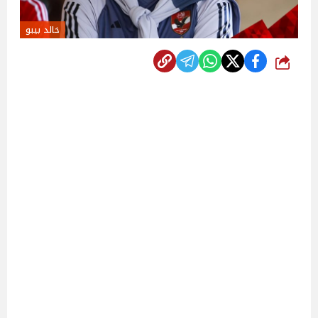
خالد بيبو
شارك