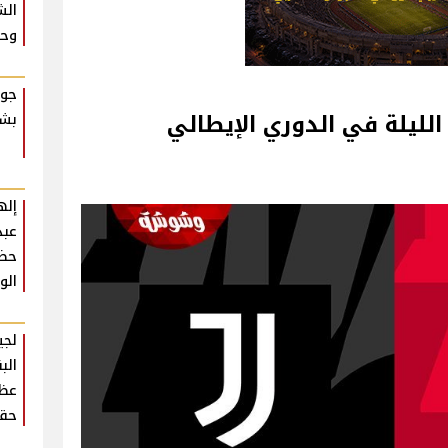
الش
وحش
جوا
ليلة في الدوري الإيطالي
بشك
إله
عبد
حضو
الو
لجي
الب
عظي
حقي