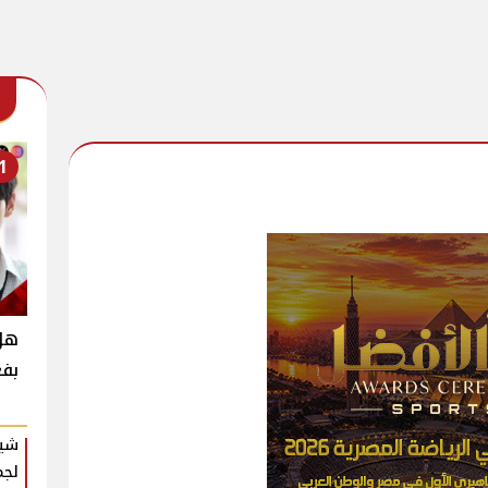
1
بفع
شير
لجم