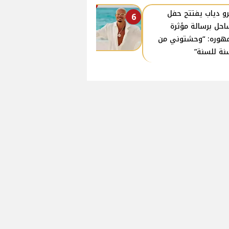
و دياب يفتتح حفل
6
احل برسالة مؤثرة
هوره: “وحشتوني من
نة للسنة”