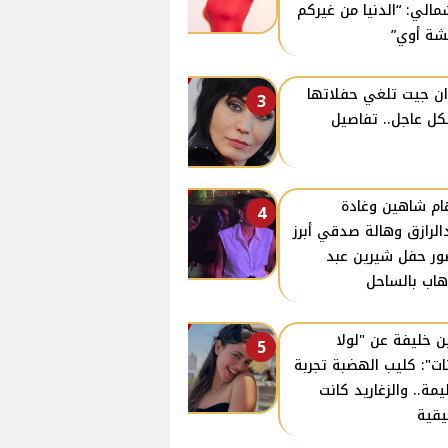
مالي: “الدنيا من غيركم
ة أوي”
ن جيت تلغي حفلاتها
3
ل عاجل.. تفاصيل
ام شاهين وغادة
4
الرازق وهالة صدقي أبرز
ر حفل شيرين عبد
هاب بالساحل
ن خليفة عن "لولا
5
نات": كليب الهضبة تجربة
مة.. والزغاريد كانت
قية