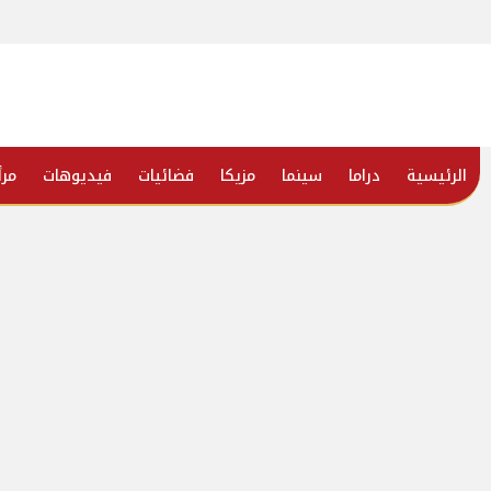
الرئيسية
دراما
سينما
مزيكا
فضائيات
فيديوهات
مرأ