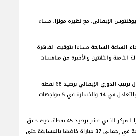
يوفنتوس الإيطالى، مع نظيره مونزا، مساء
مام الساعة السابعة مساءا بتوقيت القاهرة
الثامنة والثلاثين والأخيرة من منافسات
ويحتل يوفنتوس المركز الرابع بجدول ترتيب الدوري الإيطالي برصيد 68 نقطة
جمعها من الفوز في 18 مواجهة والتعادل في 14 والخسارة في 5 مواجهات
وعلى الجانب الأخر، يحتل فريق مونزا المركز الثاني عشر برصيد 45 نقطة، حيث حقق
11 فوزا و12 تعادلا وتلقى 14 هزيمة في إجمالي 37 مباراة خاضها بالمسابقة حتى