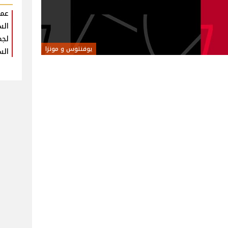
عمر
الس
لجم
يوفنتوس و مونزا
الس