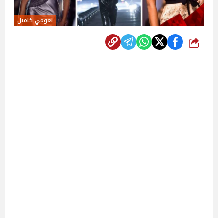
نعومي كامبل
شارك