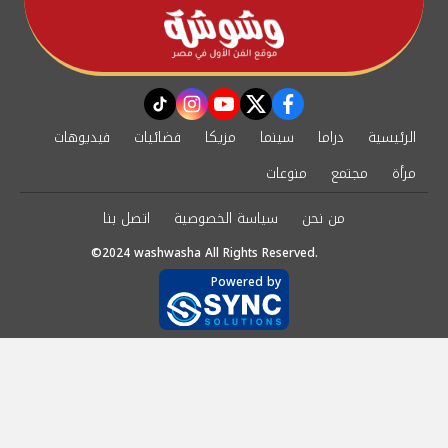
instagram
tiktok
youtube
twitter
facebook
الرئيسية
دراما
سينما
مزيكا
فضائيات
فيديوهات
مرأة
مجتمع
منوعات
من نحن
سياسة الخصوصية
اتصل بنا
©2024 washwasha All Rights Reserved.
Powered by