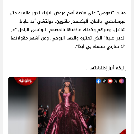
مشت "نعومي" على منصة أهم عروض الازياء لدور عالمية مثل:
فيرساتشي، بالمان، أليكسندر ماكوين، دولتشي أند غابانا،
شانيل، وغيرهم وكذلك علاقتها بالمصمم التونسي الراحل "عز
الدين علية" الذي تعتبره والدها الروحي، ومن أشهر مقولاتها
"لا تقارني نفسك بي أبدًا".
إليكم أبرز إطلالاتها…