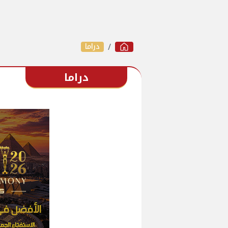
دراما
دراما