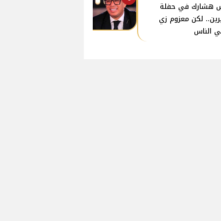
 هشارك في حفلة
ين.. لكن معزوم زي
ي الناس