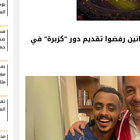
بوح
الم
فست
ج أحمد شفيق: 6 فنانين رفضوا تقديم دور "كزبرة" في
ضخم
جمه
بعد
معل
ملك
تعر
الم
محم