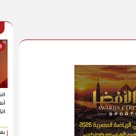
1
الش
أنغ
الك
بهي