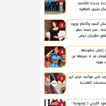
دة جديدة للكشف
بكر بشرق القاهرة
ان أسود وأكمام بورود
3
ة.. عبير نعمة تبهر
ور مهرجان جرش
 إعلان خطوبتها..
4
ومات قد لا تعرفها عن
 قورة
ف على مواعيد عرض أبرز
5
سلسلات الهندية
ود الليثي لـ"وشوشة":
6