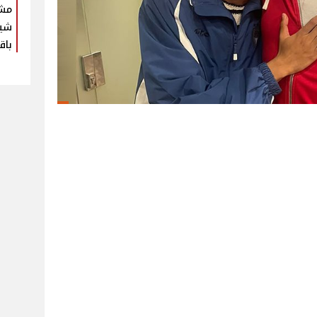
مش
شير
باق