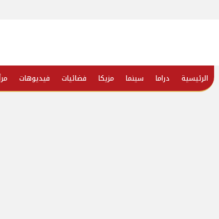
الرئيسية
دراما
سينما
مزيكا
فضائيات
فيديوهات
مرأ