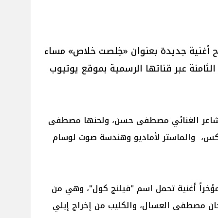
ح أغنية جديدة بعنوان «خِلصت خلاص» مساء
لثامنة عبر قناتها الرسمية بموقع يوتيوب
لشاعر الغنائي مصطفى حسن، ولحنها مصطفى
يكس، والماستر لأماديو وهندسة صوت لوسام
ؤخراً أغنية تحمل اسم "فيلنج كول"، وهي من
ن مصطفى العسال، والكليب من إخراج إيلي