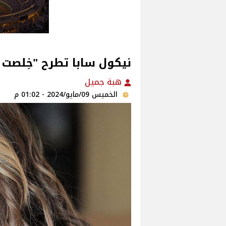
نيكول سابا تطرح "خِلصت خ
هبة جميل
الخميس 09/مايو/2024 - 01:02 م