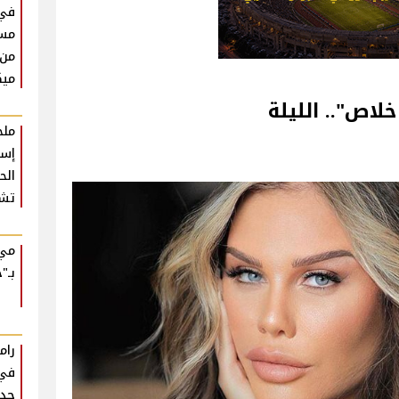
في
مست
من 
ميك
لاص".. الليلة
ملخ
إسط
تشع
مي 
بـ"ح
رام
في 
جدي