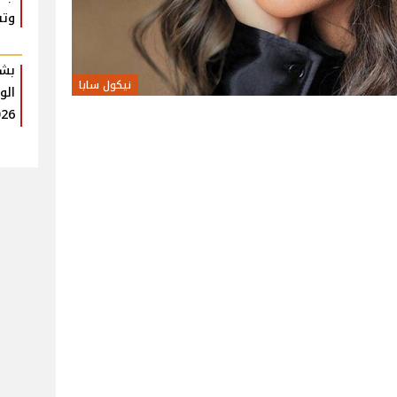
وتف
بشر
نيكول سابا
الو
026