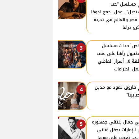
 مسلسل “حب
حيل”.. عمل يجمع نجومًا
مصر والعالم في تجربة
رو دراما
ص أحداث مسلسل
3
نبول رأسًا على عقب
الحلقة 8.. أسرار الماضي
ل الصراعات
فاروق تعود مع مدين
4
بايبنا"
ي جمال يلتقي جمهوره
5
الإمارات بحفل غنائي
د.. تعرف على موعد