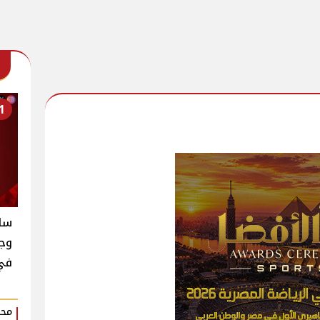
1
سام
وجن
في
محم