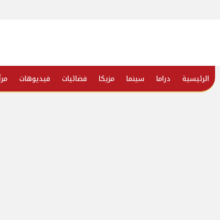
الرئيسية
دراما
سينما
مزيكا
فضائيات
فيديوهات
مرأ