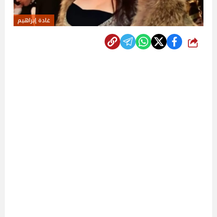
غادة إبراهيم
شارك