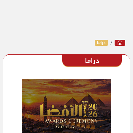
دراما
دراما