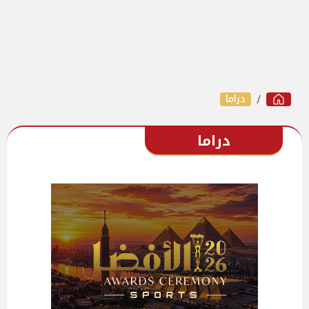
دراما
دراما