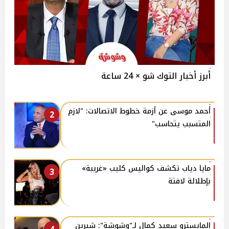
أبرز أخبار التوك شو × 24 ساعة
أحمد موسى عن أزمة خطوط الاتصالات: "لازم
2
المتسبب يتحاسب"
مايا دياب تكشف كواليس كليب «غريبة»
3
بإطلالة لافتة
المايسترو سعيد كمال لـ"وشوشة": شيرين