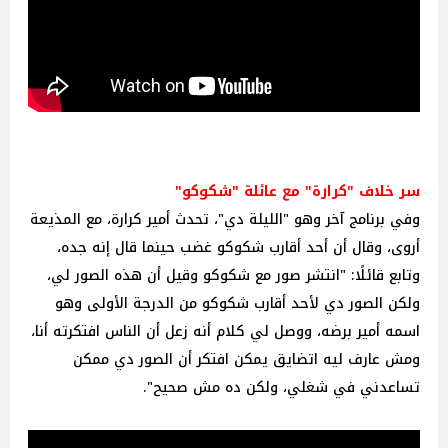
سر خلاف "كرارة" مع عائلة "شكوكو"
وفي برنامج آخر وهو "الليلة دي"، تحدث أمير كرارة، مع المذيعة
أروى، وقال أن أحد أقارب شكوكو غضب حينما قال إنه جده،
وتابع قائلًا: "انتشر صور مع شكوكو وقيل أن هذه الصور لي،
ولكن الصور دي لأحد أقارب شكوكو من الدرجة الأولى وهو
اسمه أمير برضه، ووصل لي كلام أنه زعل أن الناس افتكرته أنا،
ومش عارف ليه اتضايق يمكن افتكر أن الصور دي ممكن
تساعدني في شغلي، ولكن ده مش صحيح".