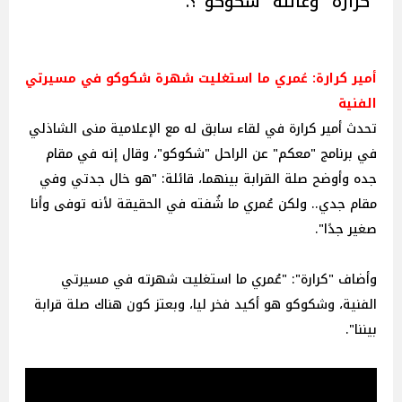
"كرارة" وعائلة "شكوكو"؟.
أمير كرارة: عُمري ما استغليت شهرة شكوكو في مسيرتي
الفنية
تحدث أمير كرارة في لقاء سابق له مع الإعلامية منى الشاذلي
في برنامج "معكم" عن الراحل "شكوكو"، وقال إنه في مقام
جده وأوضح صلة القرابة بينهما، قائلة: "هو خال جدتي وفي
مقام جدي.. ولكن عُمري ما شُفته في الحقيقة لأنه توفى وأنا
صغير جدًا".
وأضاف "كرارة": "عُمري ما استغليت شهرته في مسيرتي
الفنية، وشكوكو هو أكيد فخر ليا، وبعتز كون هناك صلة قرابة
بيننا".