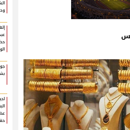
الش
وحش
إله
يس
عبد
حضو
الو
جوا
بشك
لجي
الب
عظي
حقي