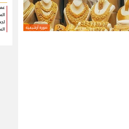
عمر
الس
لجم
صورة أرشيفية
الس