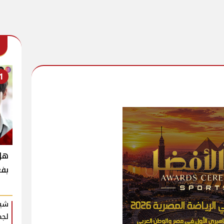
1
بفع
شير
لجم