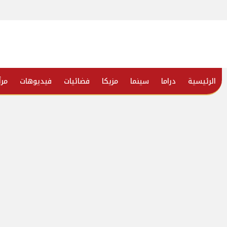
الرئيسية
دراما
سينما
مزيكا
فضائيات
فيديوهات
مرأ