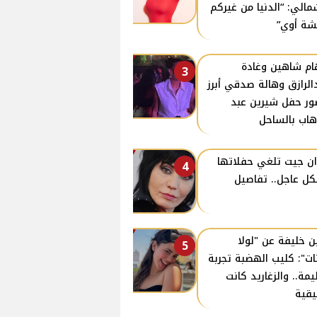
مالي: “الدنيا من غيركم
ة أوي”
ام شاهين وغادة
3
الرازق وهالة صدقي أبرز
ر حفل شيرين عبد
هاب بالساحل
ن جيت تلغي حفلاتها
4
ل عاجل.. تفاصيل
ن خليفة عن "لولا
5
نات": كليب الهضبة تجربة
مة.. والزغاريد كانت
قية