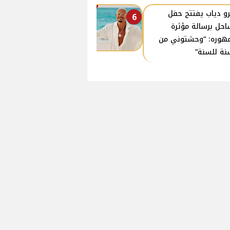
و دياب يفتتح حفل
6
احل برسالة مؤثرة
هوره: “وحشتوني من
نة للسنة”