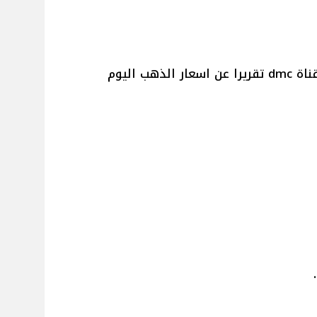
عرض برنامج ٨ الصبح المذاع على قناة dmc تقريرا عن اسعار الذهب اليوم