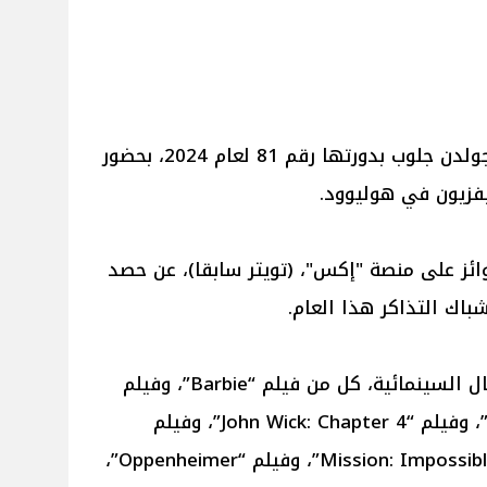
انطلقت فعاليات حفل توزيع جوائز جولدن جلوب بدورتها رقم 81 لعام 2024، بحضور
يفزيون في هوليوود.
ائز على منصة "إكس"، (تويتر سابقا)، عن حصد
وكان مرشحا لنفس الفئة من الأعمال السينمائية، كل من فيلم “Barbie”، وفيلم
“Guardians of the Galaxy Vol. 3”، وفيلم “John Wick: Chapter 4”، وفيلم
“Mission: Impossible — Dead Reckoning Part One”، وفيلم “Oppenheimer”،