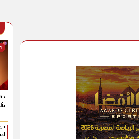
1
حقي
بأل
بار
لحظ