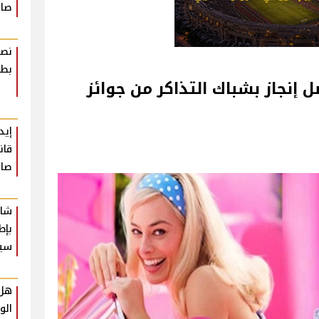
صاد
نصا
بطر
 أفضل إنجاز بشباك التذاكر من جوائز
إيد
قان
صاد
شار
بإط
سي
هل 
الو