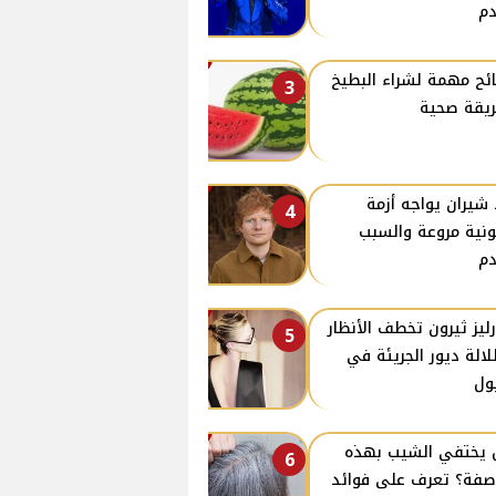
م
ئح مهمة لشراء البطيخ
3
يقة صحية
 شيران يواجه أزمة
4
ونية مروعة والسبب
م
ليز ثيرون تخطف الأنظار
5
لالة ديور الجريئة في
ول
يختفي الشيب بهذه
6
صفة؟ تعرف على فوائد