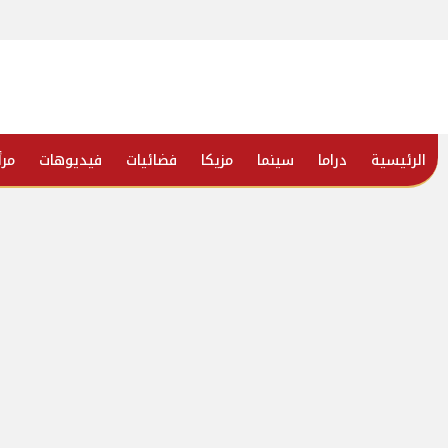
الرئيسية
دراما
سينما
مزيكا
فضائيات
فيديوهات
مرأ