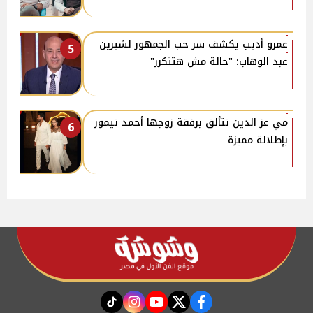
عمرو أديب يكشف سر حب الجمهور لشيرين
5
عبد الوهاب: "حالة مش هتتكرر"
مي عز الدين تتألق برفقة زوجها أحمد تيمور
6
بإطلالة مميزة
instagram
tiktok
youtube
twitter
facebook