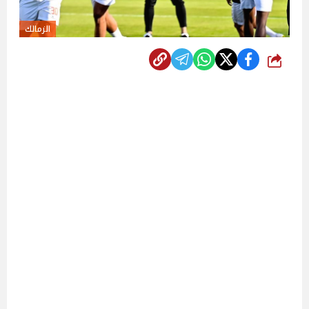
الزمالك
شارك