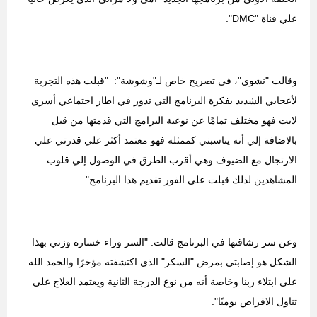
علي قناة "
DMC
".
وقالت "نشوي"، في تصريح خاص لـ"وشوشة":
"قبلت هذه التجربة
لأعجابي الشديد بفكرة البرنامج التي تدور في اطار اجتماعي أسري
لايت فهو مختلف تمامًا عن نوعية البرامج التي قدمتها من قبل
بالاضافة إلي أنه يناسبني كممثله فهو معتمد أكثر علي قدرتي علي
الارتجال مع الضيوف وهي أقرب الطرق في الوصول إلي قلوب
المشاهدين لذلك قبلت علي الفور تقديم هذا البرنامج".
وعن سر رشاقتها في البرنامج قالت: "السر وراء خسارة وزني بهذا
الشكل هو إصابتي بمرض "السكر" الذي اكتشفته مؤخرًا والحمد الله
علي ابتلاء ربنا وخاصة أنه من نوع الدرجة الثانية ويعتمد العلاج علي
تناول الاقراص يوميًا".