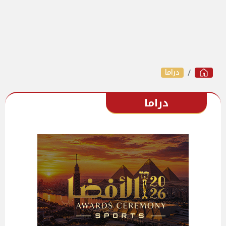
دراما
دراما