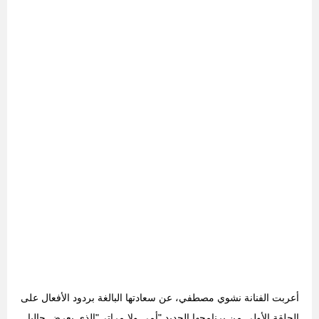
أعربت الفنانة نشوي مصطفي، عن سعادتها البالغة بردود الأفعال على
الحلقة الأولي من برنامجها الجديد "أمي ولا مراتي"الذي يعرض حاليا