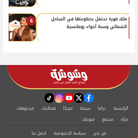
ملك قورة تحتفل بخطوبتها في الساحل
6
الشمالي وسط أجواء رومانسية
instagram
tiktok
youtube
twitter
facebook
الرئيسية
دراما
سينما
مزيكا
فضائيات
فيديوهات
مرأة
مجتمع
منوعات
من نحن
سياسة الخصوصية
اتصل بنا