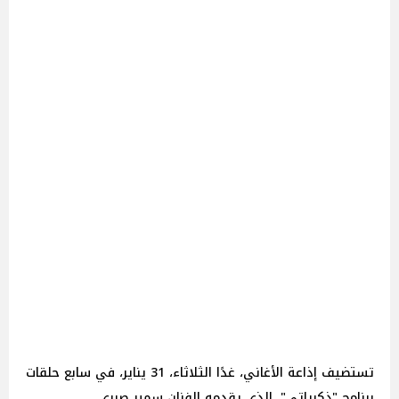
تستضيف إذاعة الأغاني، غدًا الثلاثاء، 31 يناير، في سابع حلقات
برنامج "ذكرياتي"، الذي يقدمه الفنان سمير صبري،