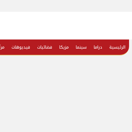
الرئيسية
دراما
سينما
مزيكا
فضائيات
فيديوهات
مرأ