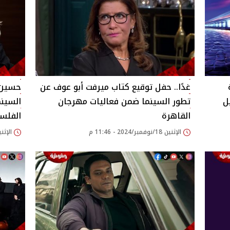
غدًا.. حفل توقيع كتاب ميرفت أبو عوف عن
حسين 
ل
تطور السينما ضمن فعاليات مهرجان
السين
القاهرة
الفلس
الإثنين 18/نوفمبر/2024 - 11:46 م
الإثنين 18/نوفمبر/2024