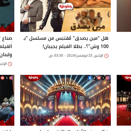
هل "مين يصدق" مُقتبس من مسلسل "بـ
صناع "
100 وش"؟.. بطلا الفيلم يجيبان!
الفيلم
ولبنان‎
الإثنين 25/نوفمبر/2024 - 03:30 ص
الإثنين 25/نوفمبر/2024