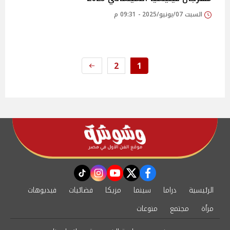
السبت 07/يونيو/2025 - 09:31 م
2
1
instagram
tiktok
youtube
twitter
facebook
الرئيسية
دراما
سينما
مزيكا
فضائيات
فيديوهات
مرأة
مجتمع
منوعات